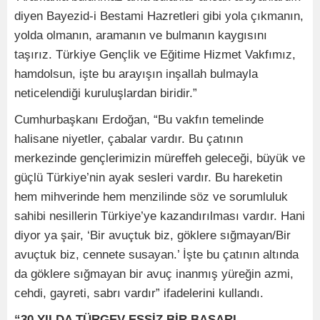
diyen Bayezid-i Bestami Hazretleri gibi yola çıkmanın,
yolda olmanın, aramanın ve bulmanın kaygısını
taşırız. Türkiye Gençlik ve Eğitime Hizmet Vakfımız,
hamdolsun, işte bu arayışın inşallah bulmayla
neticelendiği kuruluşlardan biridir.”
Cumhurbaşkanı Erdoğan, “Bu vakfın temelinde
halisane niyetler, çabalar vardır. Bu çatının
merkezinde gençlerimizin müreffeh geleceği, büyük ve
güçlü Türkiye’nin ayak sesleri vardır. Bu hareketin
hem mihverinde hem menzilinde söz ve sorumluluk
sahibi nesillerin Türkiye’ye kazandırılması vardır. Hani
diyor ya şair, ‘Bir avuçtuk biz, göklere sığmayan/Bir
avuçtuk biz, cennete susayan.’ İşte bu çatının altında
da göklere sığmayan bir avuç inanmış yüreğin azmi,
cehdi, gayreti, sabrı vardır” ifadelerini kullandı.
“30 YILDA TÜRGEV EŞSİZ BİR BAŞARI