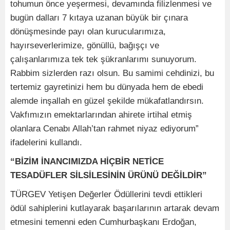
tohumun önce yeşermesi, devamında filizlenmesi ve
bugün dalları 7 kıtaya uzanan büyük bir çınara
dönüşmesinde payı olan kurucularımıza,
hayırseverlerimize, gönüllü, bağışçı ve
çalışanlarımıza tek tek şükranlarımı sunuyorum.
Rabbim sizlerden razı olsun. Bu samimi cehdinizi, bu
tertemiz gayretinizi hem bu dünyada hem de ebedi
alemde inşallah en güzel şekilde mükafatlandırsın.
Vakfımızın emektarlarından ahirete irtihal etmiş
olanlara Cenabı Allah’tan rahmet niyaz ediyorum”
ifadelerini kullandı.
“BİZİM İNANCIMIZDA HİÇBİR NETİCE
TESADÜFLER SİLSİLESİNİN ÜRÜNÜ DEĞİLDİR”
TÜRGEV Yetişen Değerler Ödüllerini tevdi ettikleri
ödül sahiplerini kutlayarak başarılarının artarak devam
etmesini temenni eden Cumhurbaşkanı Erdoğan,