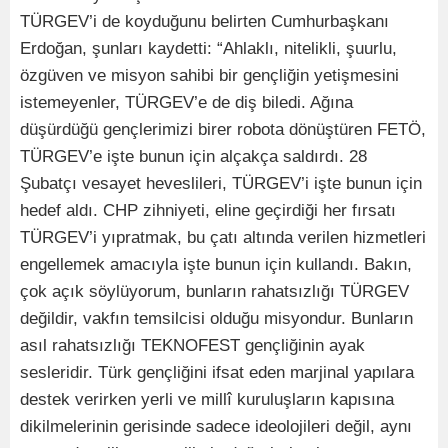
TÜRGEV’i de koyduğunu belirten Cumhurbaşkanı
Erdoğan, şunları kaydetti: “Ahlaklı, nitelikli, şuurlu,
özgüven ve misyon sahibi bir gençliğin yetişmesini
istemeyenler, TÜRGEV’e de diş biledi. Ağına
düşürdüğü gençlerimizi birer robota dönüştüren FETÖ,
TÜRGEV’e işte bunun için alçakça saldırdı. 28
Şubatçı vesayet heveslileri, TÜRGEV’i işte bunun için
hedef aldı. CHP zihniyeti, eline geçirdiği her fırsatı
TÜRGEV’i yıpratmak, bu çatı altında verilen hizmetleri
engellemek amacıyla işte bunun için kullandı. Bakın,
çok açık söylüyorum, bunların rahatsızlığı TÜRGEV
değildir, vakfın temsilcisi olduğu misyondur. Bunların
asıl rahatsızlığı TEKNOFEST gençliğinin ayak
sesleridir. Türk gençliğini ifsat eden marjinal yapılara
destek verirken yerli ve millî kuruluşların kapısına
dikilmelerinin gerisinde sadece ideolojileri değil, aynı