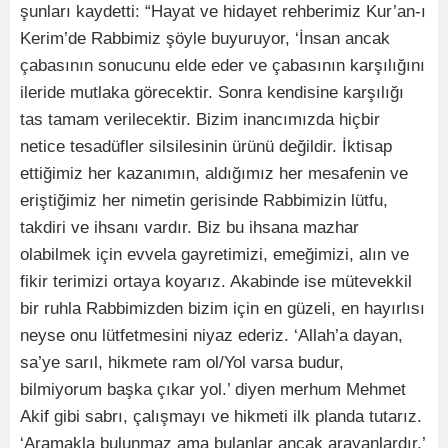
şunları kaydetti: “Hayat ve hidayet rehberimiz Kur’an-ı
Kerim’de Rabbimiz şöyle buyuruyor, ‘İnsan ancak
çabasının sonucunu elde eder ve çabasının karşılığını
ileride mutlaka görecektir. Sonra kendisine karşılığı
tas tamam verilecektir. Bizim inancımızda hiçbir
netice tesadüfler silsilesinin ürünü değildir. İktisap
ettiğimiz her kazanımın, aldığımız her mesafenin ve
eriştiğimiz her nimetin gerisinde Rabbimizin lütfu,
takdiri ve ihsanı vardır. Biz bu ihsana mazhar
olabilmek için evvela gayretimizi, emeğimizi, alın ve
fikir terimizi ortaya koyarız. Akabinde ise mütevekkil
bir ruhla Rabbimizden bizim için en güzeli, en hayırlısı
neyse onu lütfetmesini niyaz ederiz. ‘Allah’a dayan,
sa’ye sarıl, hikmete ram ol/Yol varsa budur,
bilmiyorum başka çıkar yol.’ diyen merhum Mehmet
Akif gibi sabrı, çalışmayı ve hikmeti ilk planda tutarız.
‘Aramakla bulunmaz ama bulanlar ancak arayanlardır.’