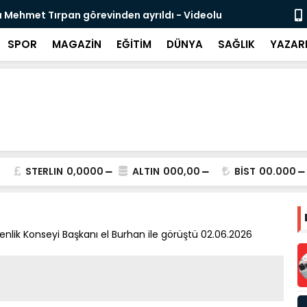
 Mehmet Tırpan görevinden ayrıldı - Videolu
Cevdet Yılma
SPOR
MAGAZİN
EĞİTİM
DÜNYA
SAĞLIK
YAZAR
STERLIN
0,0000
ALTIN
000,00
BİST
00.000
ik Konseyi Başkanı el Burhan ile görüştü 02.06.2026