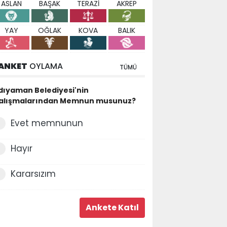
ASLAN
BAŞAK
TERAZİ
AKREP
YAY
OĞLAK
KOVA
BALIK
ANKET
OYLAMA
TÜMÜ
dıyaman Belediyesi'nin
alışmalarından Memnun musunuz?
Evet memnunun
Hayır
Kararsızım