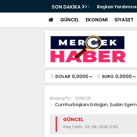
da Haftalık Basın Bilgilendirme Toplantısı
SON DAKİKA
Başkan Yardımcısı
Haber
GÜNCEL
EKONOMİ
SİYASET
DOLAR
0,0000
EURO
0,0000
Anasayfa
GÜNCEL
Cumhurbaşkanı Erdoğan, Sudan Egemenl
GÜNCEL
Giriş Tarihi : 02-06-2026 21:50