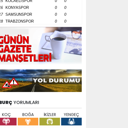
15
KOCAELİSPOR
0
0
16
KONYASPOR
0
0
17
SAMSUNSPOR
0
0
18
TRABZONSPOR
0
0
BURÇ
YORUMLARI
KOÇ
BOĞA
İKİZLER
YENGEÇ