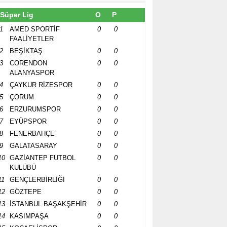
Süper Lig
O
P
1
AMED SPORTİF
0
0
FAALİYETLER
2
BEŞİKTAŞ
0
0
3
CORENDON
0
0
ALANYASPOR
4
ÇAYKUR RİZESPOR
0
0
5
ÇORUM
0
0
6
ERZURUMSPOR
0
0
7
EYÜPSPOR
0
0
8
FENERBAHÇE
0
0
9
GALATASARAY
0
0
10
GAZİANTEP FUTBOL
0
0
KULÜBÜ
11
GENÇLERBİRLİĞİ
0
0
12
GÖZTEPE
0
0
13
İSTANBUL BAŞAKŞEHİR
0
0
14
KASIMPAŞA
0
0