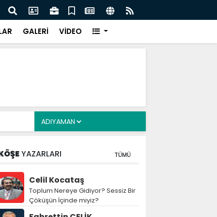
z: Nitelikli İnsan Kaynağı İçin Milli Yetkinlik Hamlesi
TBMM
Tam
LAR
GALERİ
VİDEO
KÖŞE
YAZARLARI
TÜMÜ
Celil Kocataş
Toplum Nereye Gidiyor? Sessiz Bir
Çöküşün İçinde miyiz?
Fahrettin ÇELİK