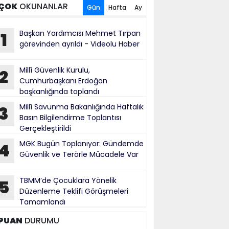
ÇOK
OKUNANLAR
Gün
Hafta
Ay
Başkan Yardımcısı Mehmet Tırpan
1
görevinden ayrıldı - Videolu Haber
Millî Güvenlik Kurulu,
2
Cumhurbaşkanı Erdoğan
başkanlığında toplandı
Millî Savunma Bakanlığında Haftalık
3
Basın Bilgilendirme Toplantısı
Gerçekleştirildi
MGK Bugün Toplanıyor: Gündemde
4
Güvenlik ve Terörle Mücadele Var
TBMM’de Çocuklara Yönelik
5
Düzenleme Teklifi Görüşmeleri
Tamamlandı
PUAN
DURUMU