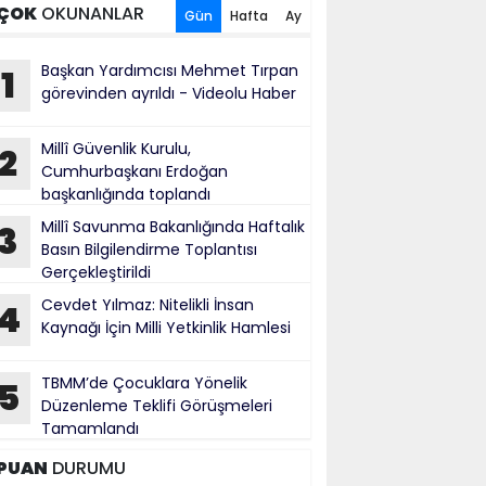
ÇOK
OKUNANLAR
Gün
Hafta
Ay
Başkan Yardımcısı Mehmet Tırpan
1
görevinden ayrıldı - Videolu Haber
Millî Güvenlik Kurulu,
2
Cumhurbaşkanı Erdoğan
başkanlığında toplandı
Millî Savunma Bakanlığında Haftalık
3
Basın Bilgilendirme Toplantısı
Gerçekleştirildi
Cevdet Yılmaz: Nitelikli İnsan
4
Kaynağı İçin Milli Yetkinlik Hamlesi
TBMM’de Çocuklara Yönelik
5
Düzenleme Teklifi Görüşmeleri
Tamamlandı
PUAN
DURUMU