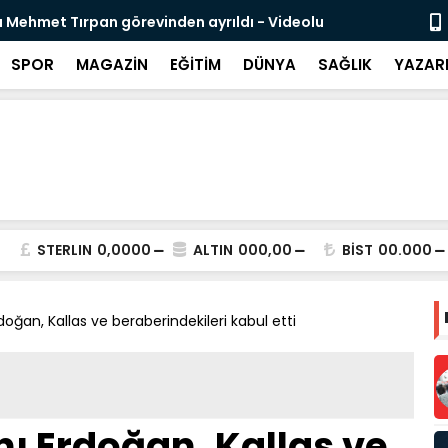
: Nitelikli İnsan Kaynağı İçin Milli Yetkinlik Hamlesi
TBMM’d
Tama
SPOR
MAGAZİN
EĞİTİM
DÜNYA
SAĞLIK
YAZAR
STERLIN
0,0000
ALTIN
000,00
BİST
00.000
ğan, Kallas ve beraberindekileri kabul etti
 Erdoğan, Kallas ve