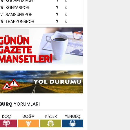
15
KOCAELİSPOR
0
0
16
KONYASPOR
0
0
17
SAMSUNSPOR
0
0
18
TRABZONSPOR
0
0
BURÇ
YORUMLARI
KOÇ
BOĞA
İKİZLER
YENGEÇ