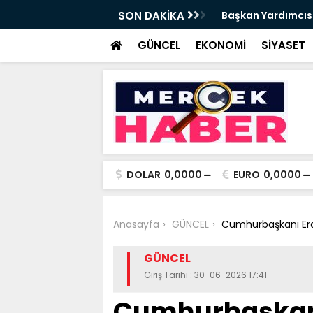
Mehmet Tırpan görevinden ayrıldı - Videolu
SON DAKİKA
Cevdet Yılmaz
GÜNCEL
EKONOMİ
SİYASET
DOLAR
0,0000
EURO
0,0000
Anasayfa
GÜNCEL
Cumhurbaşkanı Erdo
GÜNCEL
Giriş Tarihi : 30-06-2026 17:41
Cumhurbaşkanı