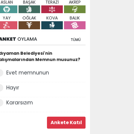
ASLAN
BAŞAK
TERAZİ
AKREP
YAY
OĞLAK
KOVA
BALIK
ANKET
OYLAMA
TÜMÜ
dıyaman Belediyesi'nin
alışmalarından Memnun musunuz?
Evet memnunun
Hayır
Kararsızım