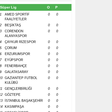
Süper Lig
O
P
1
AMED SPORTİF
0
0
FAALİYETLER
2
BEŞİKTAŞ
0
0
3
CORENDON
0
0
ALANYASPOR
4
ÇAYKUR RİZESPOR
0
0
5
ÇORUM
0
0
6
ERZURUMSPOR
0
0
7
EYÜPSPOR
0
0
8
FENERBAHÇE
0
0
9
GALATASARAY
0
0
10
GAZİANTEP FUTBOL
0
0
KULÜBÜ
11
GENÇLERBİRLİĞİ
0
0
12
GÖZTEPE
0
0
13
İSTANBUL BAŞAKŞEHİR
0
0
14
KASIMPAŞA
0
0