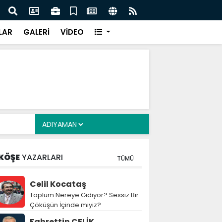
e Çocuklara Yönelik Düzenleme Teklifi Görüşmeleri
mlandı
LAR
GALERİ
VİDEO
KÖŞE
YAZARLARI
TÜMÜ
Celil Kocataş
Toplum Nereye Gidiyor? Sessiz Bir
Çöküşün İçinde miyiz?
Fahrettin ÇELİK