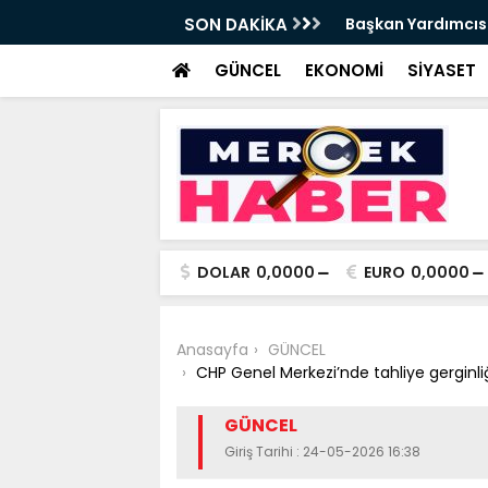
da Haftalık Basın Bilgilendirme Toplantısı
SON DAKİKA
Başkan Yardımcısı
Haber
GÜNCEL
EKONOMİ
SİYASET
DOLAR
0,0000
EURO
0,0000
Anasayfa
GÜNCEL
CHP Genel Merkezi’nde tahliye gerginliğ
GÜNCEL
Giriş Tarihi : 24-05-2026 16:38