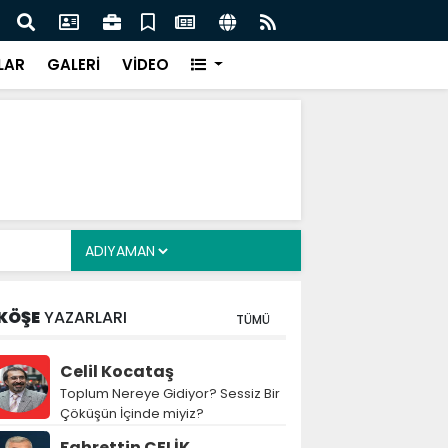
z: Nitelikli İnsan Kaynağı İçin Milli Yetkinlik Hamlesi
TBMM
Tam
LAR
GALERİ
VİDEO
KÖŞE
YAZARLARI
TÜMÜ
Celil Kocataş
Toplum Nereye Gidiyor? Sessiz Bir
Çöküşün İçinde miyiz?
Fahrettin ÇELİK