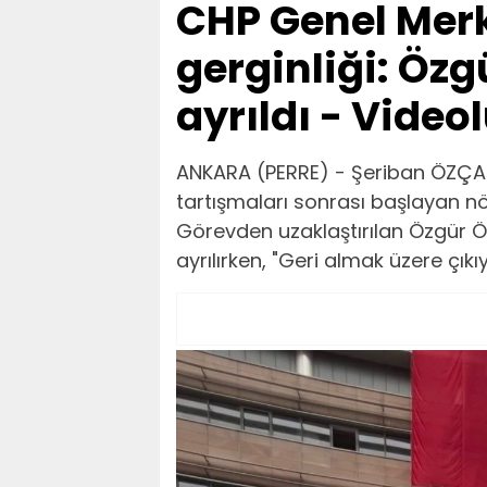
CHP Genel Merk
gerginliği: Öz
ayrıldı - Video
ANKARA (PERRE) - Şeriban ÖZÇAK
tartışmaları sonrası başlayan n
Görevden uzaklaştırılan Özgür Ö
ayrılırken, "Geri almak üzere çı