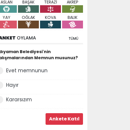
ASLAN
BAŞAK
TERAZİ
AKREP
YAY
OĞLAK
KOVA
BALIK
ANKET
OYLAMA
TÜMÜ
dıyaman Belediyesi'nin
alışmalarından Memnun musunuz?
Evet memnunun
Hayır
Kararsızım