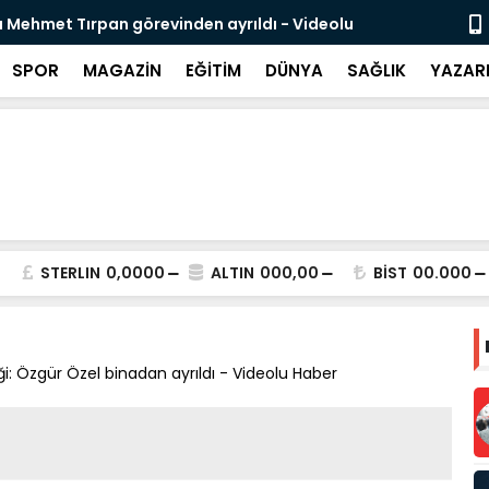
 Mehmet Tırpan görevinden ayrıldı - Videolu
Cevdet Yılma
SPOR
MAGAZİN
EĞİTİM
DÜNYA
SAĞLIK
YAZAR
STERLIN
0,0000
ALTIN
000,00
BİST
00.000
i: Özgür Özel binadan ayrıldı - Videolu Haber