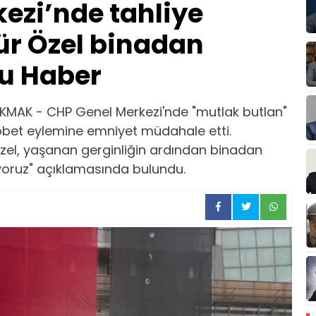
ezi’nde tahliye
gür Özel binadan
lu Haber
MAK - CHP Genel Merkezi'nde "mutlak butlan"
öbet eylemine emniyet müdahale etti.
zel, yaşanan gerginliğin ardından binadan
kıyoruz" açıklamasında bulundu.