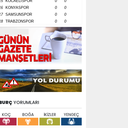
15
KOCAELİSPOR
0
0
16
KONYASPOR
0
0
17
SAMSUNSPOR
0
0
18
TRABZONSPOR
0
0
BURÇ
YORUMLARI
KOÇ
BOĞA
İKİZLER
YENGEÇ