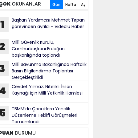
ÇOK
OKUNANLAR
Gün
Hafta
Ay
Başkan Yardımcısı Mehmet Tırpan
1
görevinden ayrıldı - Videolu Haber
Millî Güvenlik Kurulu,
2
Cumhurbaşkanı Erdoğan
başkanlığında toplandı
Millî Savunma Bakanlığında Haftalık
3
Basın Bilgilendirme Toplantısı
Gerçekleştirildi
Cevdet Yılmaz: Nitelikli İnsan
4
Kaynağı İçin Milli Yetkinlik Hamlesi
TBMM’de Çocuklara Yönelik
5
Düzenleme Teklifi Görüşmeleri
Tamamlandı
PUAN
DURUMU