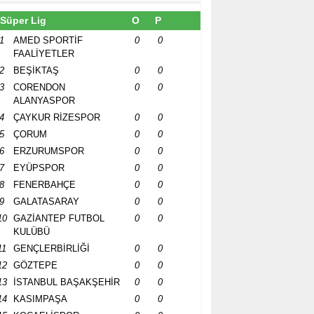
Süper Lig
O
P
1
AMED SPORTİF
0
0
FAALİYETLER
2
BEŞİKTAŞ
0
0
3
CORENDON
0
0
ALANYASPOR
4
ÇAYKUR RİZESPOR
0
0
5
ÇORUM
0
0
6
ERZURUMSPOR
0
0
7
EYÜPSPOR
0
0
8
FENERBAHÇE
0
0
9
GALATASARAY
0
0
10
GAZİANTEP FUTBOL
0
0
KULÜBÜ
11
GENÇLERBİRLİĞİ
0
0
12
GÖZTEPE
0
0
13
İSTANBUL BAŞAKŞEHİR
0
0
14
KASIMPAŞA
0
0