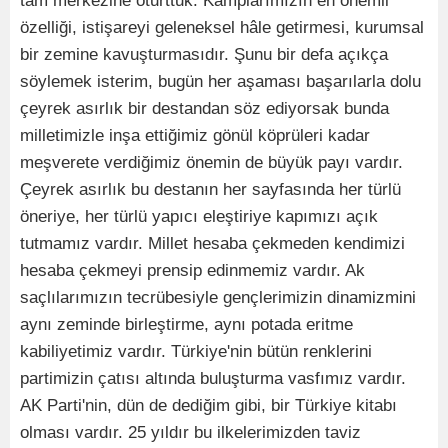
tam merkezine oturttuk. Kamplarımızın en önemli
özelliği, istişareyi geleneksel hâle getirmesi, kurumsal
bir zemine kavuşturmasıdır. Şunu bir defa açıkça
söylemek isterim, bugün her aşaması başarılarla dolu
çeyrek asırlık bir destandan söz ediyorsak bunda
milletimizle inşa ettiğimiz gönül köprüleri kadar
meşverete verdiğimiz önemin de büyük payı vardır.
Çeyrek asırlık bu destanın her sayfasında her türlü
öneriye, her türlü yapıcı eleştiriye kapımızı açık
tutmamız vardır. Millet hesaba çekmeden kendimizi
hesaba çekmeyi prensip edinmemiz vardır. Ak
saçlılarımızın tecrübesiyle gençlerimizin dinamizmini
aynı zeminde birleştirme, aynı potada eritme
kabiliyetimiz vardır. Türkiye'nin bütün renklerini
partimizin çatısı altında buluşturma vasfımız vardır.
AK Parti'nin, dün de dediğim gibi, bir Türkiye kitabı
olması vardır. 25 yıldır bu ilkelerimizden taviz