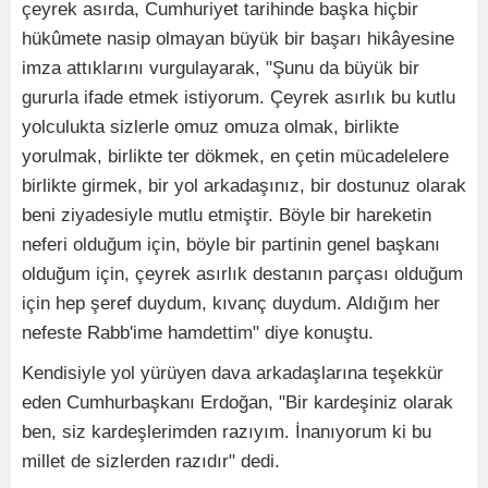
çeyrek asırda, Cumhuriyet tarihinde başka hiçbir
hükûmete nasip olmayan büyük bir başarı hikâyesine
imza attıklarını vurgulayarak, "Şunu da büyük bir
gururla ifade etmek istiyorum. Çeyrek asırlık bu kutlu
yolculukta sizlerle omuz omuza olmak, birlikte
yorulmak, birlikte ter dökmek, en çetin mücadelelere
birlikte girmek, bir yol arkadaşınız, bir dostunuz olarak
beni ziyadesiyle mutlu etmiştir. Böyle bir hareketin
neferi olduğum için, böyle bir partinin genel başkanı
olduğum için, çeyrek asırlık destanın parçası olduğum
için hep şeref duydum, kıvanç duydum. Aldığım her
nefeste Rabb'ime hamdettim" diye konuştu.
Kendisiyle yol yürüyen dava arkadaşlarına teşekkür
eden Cumhurbaşkanı Erdoğan, "Bir kardeşiniz olarak
ben, siz kardeşlerimden razıyım. İnanıyorum ki bu
millet de sizlerden razıdır" dedi.