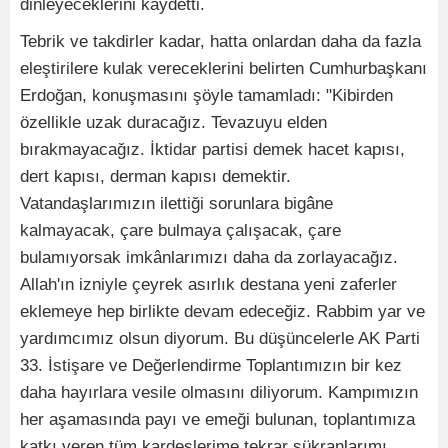
dinleyeceklerini kaydetti.
Tebrik ve takdirler kadar, hatta onlardan daha da fazla
eleştirilere kulak vereceklerini belirten Cumhurbaşkanı
Erdoğan, konuşmasını şöyle tamamladı: "Kibirden
özellikle uzak duracağız. Tevazuyu elden
bırakmayacağız. İktidar partisi demek hacet kapısı,
dert kapısı, derman kapısı demektir.
Vatandaşlarımızın ilettiği sorunlara bigâne
kalmayacak, çare bulmaya çalışacak, çare
bulamıyorsak imkânlarımızı daha da zorlayacağız.
Allah'ın izniyle çeyrek asırlık destana yeni zaferler
eklemeye hep birlikte devam edeceğiz. Rabbim yar ve
yardımcımız olsun diyorum. Bu düşüncelerle AK Parti
33. İstişare ve Değerlendirme Toplantımızın bir kez
daha hayırlara vesile olmasını diliyorum. Kampımızın
her aşamasında payı ve emeği bulunan, toplantımıza
katkı veren tüm kardeşlerime tekrar şükranlarımı