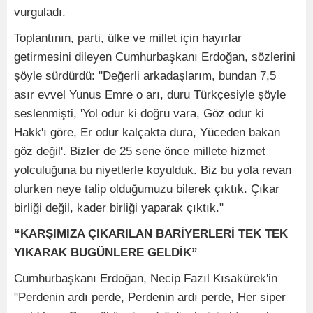
vurguladı.
Toplantının, parti, ülke ve millet için hayırlar
getirmesini dileyen Cumhurbaşkanı Erdoğan, sözlerini
şöyle sürdürdü: "Değerli arkadaşlarım, bundan 7,5
asır evvel Yunus Emre o arı, duru Türkçesiyle şöyle
seslenmişti, 'Yol odur ki doğru vara, Göz odur ki
Hakk'ı göre, Er odur kalçakta dura, Yüceden bakan
göz değil'. Bizler de 25 sene önce millete hizmet
yolculuğuna bu niyetlerle koyulduk. Biz bu yola revan
olurken neye talip olduğumuzu bilerek çıktık. Çıkar
birliği değil, kader birliği yaparak çıktık."
“KARŞIMIZA ÇIKARILAN BARİYERLERİ TEK TEK
YIKARAK BUGÜNLERE GELDİK”
Cumhurbaşkanı Erdoğan, Necip Fazıl Kısakürek'in
"Perdenin ardı perde, Perdenin ardı perde, Her siper