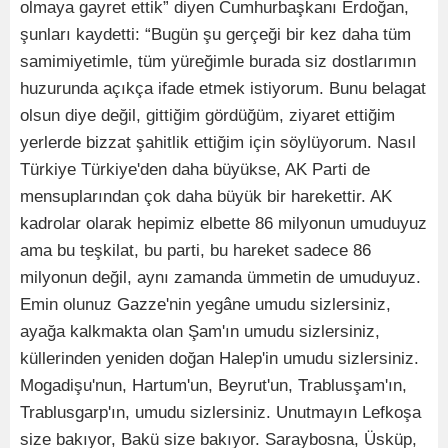
olmaya gayret ettik” diyen Cumhurbaşkanı Erdoğan,
şunları kaydetti: “Bugün şu gerçeği bir kez daha tüm
samimiyetimle, tüm yüreğimle burada siz dostlarımın
huzurunda açıkça ifade etmek istiyorum. Bunu belagat
olsun diye değil, gittiğim gördüğüm, ziyaret ettiğim
yerlerde bizzat şahitlik ettiğim için söylüyorum. Nasıl
Türkiye Türkiye'den daha büyükse, AK Parti de
mensuplarından çok daha büyük bir harekettir. AK
kadrolar olarak hepimiz elbette 86 milyonun umuduyuz
ama bu teşkilat, bu parti, bu hareket sadece 86
milyonun değil, aynı zamanda ümmetin de umuduyuz.
Emin olunuz Gazze'nin yegâne umudu sizlersiniz,
ayağa kalkmakta olan Şam'ın umudu sizlersiniz,
küllerinden yeniden doğan Halep'in umudu sizlersiniz.
Mogadişu'nun, Hartum'un, Beyrut'un, Trablusşam'ın,
Trablusgarp'ın, umudu sizlersiniz. Unutmayın Lefkoşa
size bakıyor, Bakü size bakıyor. Saraybosna, Üsküp,