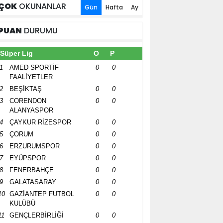
ÇOK
OKUNANLAR
Gün
Hafta
Ay
PUAN
DURUMU
Süper Lig
O
P
1
AMED SPORTİF
0
0
FAALİYETLER
2
BEŞİKTAŞ
0
0
3
CORENDON
0
0
ALANYASPOR
4
ÇAYKUR RİZESPOR
0
0
5
ÇORUM
0
0
6
ERZURUMSPOR
0
0
7
EYÜPSPOR
0
0
8
FENERBAHÇE
0
0
9
GALATASARAY
0
0
10
GAZİANTEP FUTBOL
0
0
KULÜBÜ
11
GENÇLERBİRLİĞİ
0
0