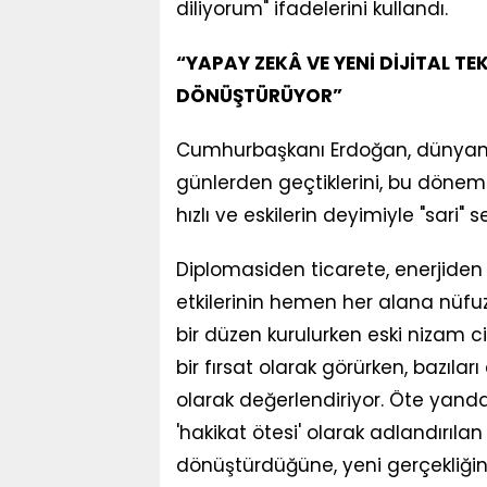
diliyorum" ifadelerini kullandı.
“YAPAY ZEKÂ VE YENİ DİJİTAL TE
DÖNÜŞTÜRÜYOR”
Cumhurbaşkanı Erdoğan, dünyanın 
günlerden geçtiklerini, bu döne
hızlı ve eskilerin deyimiyle "sari" s
Diplomasiden ticarete, enerjide
etkilerinin hemen her alana nüfuz
bir düzen kurulurken eski nizam cid
bir fırsat olarak görürken, bazıla
olarak değerlendiriyor. Öte yandan
'hakikat ötesi' olarak adlandırılan
dönüştürdüğüne, yeni gerçekliğin