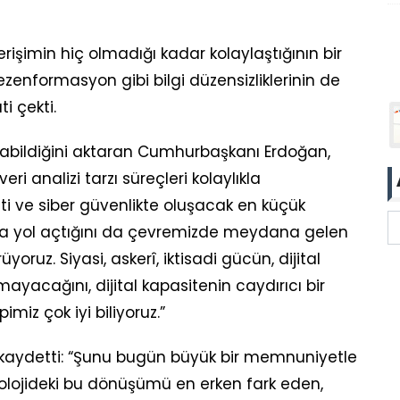
işimin hiç olmadığı kadar kolaylaştığının bir
enformasyon gibi bilgi düzensizliklerinin de
i çekti.
şılabildiğini aktaran Cumhurbaşkanı Erdoğan,
ri analizi tarzı süreçleri kolaylıkla
ti ve siber güvenlikte oluşacak en küçük
ra yol açtığını da çevremizde meydana gelen
oruz. Siyasi, askerî, iktisadi gücün, dijital
yacağını, dijital kapasitenin caydırıcı bir
miz çok iyi biliyoruz.”
kaydetti: “Şunu bugün büyük bir memnuniyetle
nolojideki bu dönüşümü en erken fark eden,