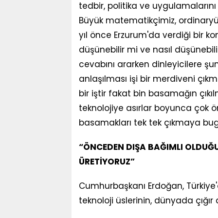
tedbir, politika ve uygulamalarını
Büyük matematikçimiz, ordinary
yıl önce Erzurum'da verdiği bir k
düşünebilir mi ve nasıl düşünebil
cevabını ararken dinleyicilere şun
anlaşılması işi bir merdiveni çık
bir iştir fakat bin basamağın çıkıl
teknolojiye asırlar boyunca çok ön
basamakları tek tek çıkmaya bu
“ÖNCEDEN DIŞA BAĞIMLI OLDUĞU
ÜRETİYORUZ”
Cumhurbaşkanı Erdoğan, Türkiye'de
teknoloji üslerinin, dünyada çığır 