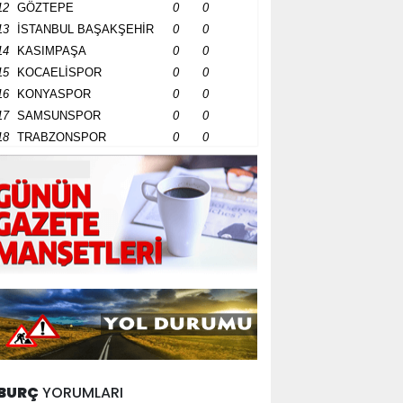
12
GÖZTEPE
0
0
13
İSTANBUL BAŞAKŞEHİR
0
0
14
KASIMPAŞA
0
0
15
KOCAELİSPOR
0
0
16
KONYASPOR
0
0
17
SAMSUNSPOR
0
0
18
TRABZONSPOR
0
0
BURÇ
YORUMLARI