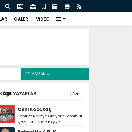
cuklara Yönelik Düzenleme Teklifi Görüşmeleri
MGK 
dı
Var
LAR
GALERİ
VİDEO
KÖŞE
YAZARLARI
TÜMÜ
Celil Kocataş
Toplum Nereye Gidiyor? Sessiz Bir
Çöküşün İçinde miyiz?
Fahrettin ÇELİK