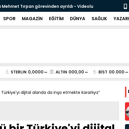
likli İnsan Kaynağı İçin Milli Yetkinlik Hamlesi
TBMM’de Ço
Tamamlan
SPOR
MAGAZİN
EĞİTİM
DÜNYA
SAĞLIK
YAZAR
STERLIN
0,0000
ALTIN
000,00
BİST
00.000
Türkiye'yi dijital alanda da inşa etmekte kararlıyız”
 bir Türkiye'yi dijital