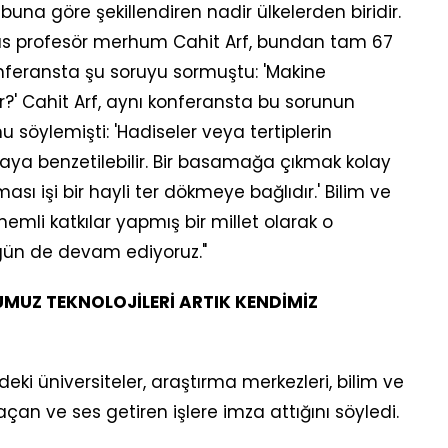
 buna göre şekillendiren nadir ülkelerden biridir.
üs profesör merhum Cahit Arf, bundan tam 67
onferansta şu soruyu sormuştu: 'Makine
ir?' Cahit Arf, aynı konferansta bu sorunun
u söylemişti: 'Hadiseler veya tertiplerin
maya benzetilebilir. Bir basamağa çıkmak kolay
ması işi bir hayli ter dökmeye bağlıdır.' Bilim ve
emli katkılar yapmış bir millet olarak o
gün de devam ediyoruz."
MUZ TEKNOLOJİLERİ ARTIK KENDİMİZ
ki üniversiteler, araştırma merkezleri, bilim ve
açan ve ses getiren işlere imza attığını söyledi.