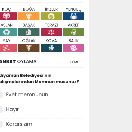
KOÇ
BOĞA
İKİZLER
YENGEÇ
ASLAN
BAŞAK
TERAZİ
AKREP
YAY
OĞLAK
KOVA
BALIK
ANKET
OYLAMA
TÜMÜ
dıyaman Belediyesi'nin
alışmalarından Memnun musunuz?
Evet memnunun
Hayır
Kararsızım