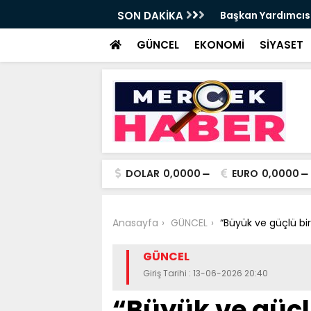
t Tırpan görevinden ayrıldı - Videolu
SON DAKİKA
Cevdet Yılmaz: Nite
GÜNCEL
EKONOMİ
SİYASET
DOLAR
0,0000
EURO
0,0000
Anasayfa
GÜNCEL
“Büyük ve güçlü bir 
GÜNCEL
Giriş Tarihi : 13-06-2026 20:40
“Büyük ve güçlü