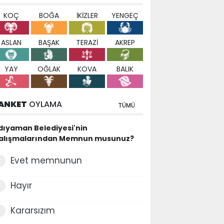
KOÇ
BOĞA
İKİZLER
YENGEÇ
ASLAN
BAŞAK
TERAZİ
AKREP
YAY
OĞLAK
KOVA
BALIK
ANKET
OYLAMA
TÜMÜ
dıyaman Belediyesi'nin
alışmalarından Memnun musunuz?
Evet memnunun
Hayır
Kararsızım