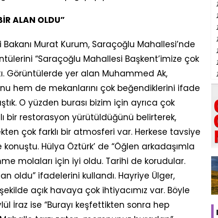
 BİR ALAN OLDU”
liği Bakanı Murat Kurum, Saraçoğlu Mahallesi’nde
ntülerini “Saraçoğlu Mahallesi Başkent’imize çok
ştı. Görüntülerde yer alan Muhammed Ak,
nu hem de mekanlarını çok beğendiklerini ifade
ştık. O yüzden burası bizim için ayrıca çok
ılı bir restorasyon yürütüldüğünü belirterek,
ten çok farklı bir atmosferi var. Herkese tavsiye
e konuştu. Hülya Öztürk’ de “Öğlen arkadaşımla
e molaları için iyi oldu. Tarihi de korudular.
lan oldu” ifadelerini kullandı. Hayriye Ülger,
şekilde açık havaya çok ihtiyacımız var. Böyle
lül İraz ise “Burayı keşfettikten sonra hep