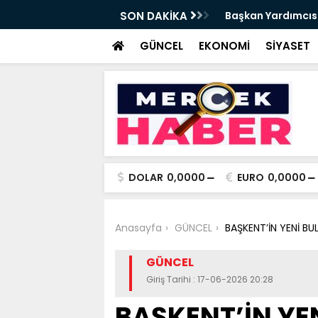
da Haftalık Basın Bilgilendirme Toplantısı
SON DAKİKA
Başkan Yardımcısı
Haber
GÜNCEL
EKONOMİ
SİYASET
DOLAR
0,0000
EURO
0,0000
Anasayfa
GÜNCEL
BAŞKENT’İN YENİ 
GÜNCEL
Giriş Tarihi : 17-06-2026 20:28
BAŞKENT’İN YE