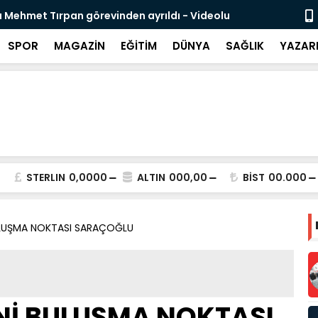
 Mehmet Tırpan görevinden ayrıldı - Videolu
Cevdet Yılma
SPOR
MAGAZİN
EĞİTİM
DÜNYA
SAĞLIK
YAZAR
STERLIN
0,0000
ALTIN
000,00
BİST
00.000
BULUŞMA NOKTASI SARAÇOĞLU
Nİ BULUŞMA NOKTASI