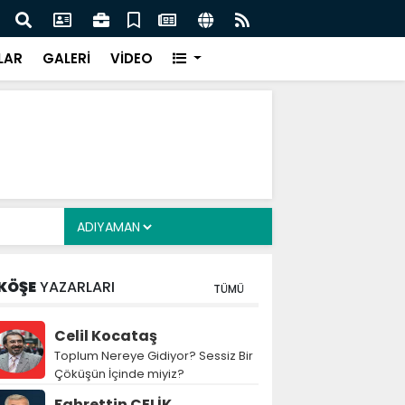
z: Nitelikli İnsan Kaynağı İçin Milli Yetkinlik Hamlesi
TBMM
Tam
LAR
GALERİ
VİDEO
KÖŞE
YAZARLARI
TÜMÜ
Celil Kocataş
Toplum Nereye Gidiyor? Sessiz Bir
Çöküşün İçinde miyiz?
Fahrettin ÇELİK