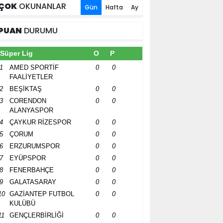
ÇOK
OKUNANLAR
Gün
Hafta
Ay
PUAN
DURUMU
Süper Lig
O
P
1
AMED SPORTİF
0
0
FAALİYETLER
2
BEŞİKTAŞ
0
0
3
CORENDON
0
0
ALANYASPOR
4
ÇAYKUR RİZESPOR
0
0
5
ÇORUM
0
0
6
ERZURUMSPOR
0
0
7
EYÜPSPOR
0
0
8
FENERBAHÇE
0
0
9
GALATASARAY
0
0
10
GAZİANTEP FUTBOL
0
0
KULÜBÜ
11
GENÇLERBİRLİĞİ
0
0