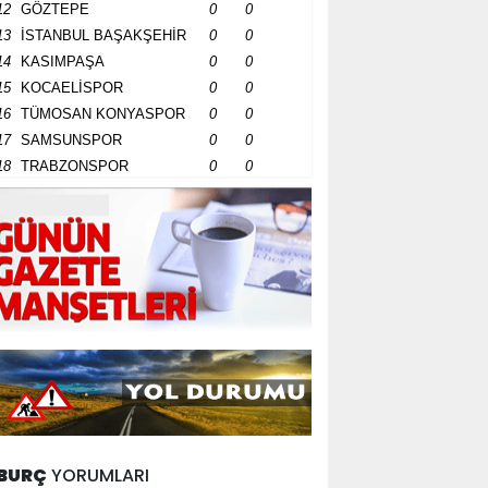
12
GÖZTEPE
0
0
13
İSTANBUL BAŞAKŞEHİR
0
0
14
KASIMPAŞA
0
0
15
KOCAELİSPOR
0
0
16
TÜMOSAN KONYASPOR
0
0
17
SAMSUNSPOR
0
0
18
TRABZONSPOR
0
0
BURÇ
YORUMLARI