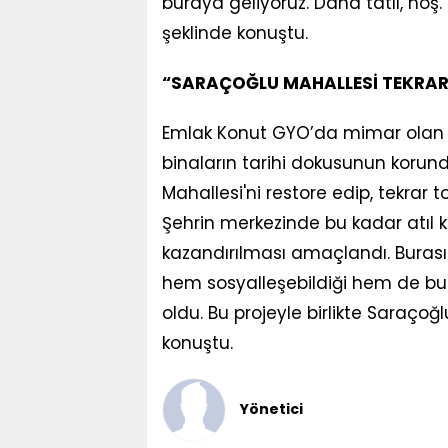
buraya geliyoruz. Daha tatlı, ho
şeklinde konuştu.
“
SARAÇOĞLU MAHALLESİ TEKRA
Emlak Konut GYO’da mimar olan 
binaların tarihi dokusunun korund
Mahallesi'ni restore edip, tekrar
Şehrin merkezinde bu kadar atıl 
kazandırılması amaçlandı. Burası 
hem sosyalleşebildiği hem de bul
oldu. Bu projeyle birlikte Saraço
konuştu.
Yönetici