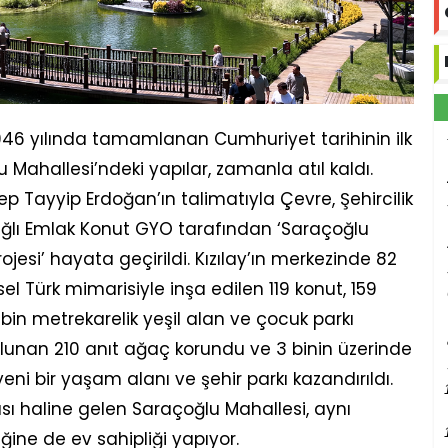
946 yılında tamamlanan Cumhuriyet tarihinin ilk
 Mahallesi’ndeki yapılar, zamanla atıl kaldı.
 Tayyip Erdoğan’ın talimatıyla Çevre, Şehircilik
 bağlı Emlak Konut GYO tarafından ‘Saraçoğlu
si’ hayata geçirildi. Kızılay’ın merkezinde 82
l Türk mimarisiyle inşa edilen 119 konut, 159
4 bin metrekarelik yeşil alan ve çocuk parkı
lunan 210 anıt ağaç korundu ve 3 binin üzerinde
yeni bir yaşam alanı ve şehir parkı kazandırıldı.
sı haline gelen Saraçoğlu Mahallesi, aynı
ğine de ev sahipliği yapıyor.