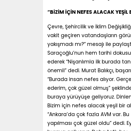
“BİZİM İÇİN NEFES ALACAK YEŞİL
Çevre, Şehircilik ve İklim Değişik
vakit geçiren vatandaşların görü
yakışmadı mı?” mesajı ile payla
Saraçoğlu’nun hem tarihi dokusu
ederek “Nişanlımla ilk burada tanı
önemli” dedi. Murat Balıkçı, başar
“Burada insan nefes alıyor. Gerçek
ederim, çok güzel olmuş” şeklind
buraya yürüyüşe geliyoruz. Dinlenm
Bizim için nefes alacak yeşil bir a
“Ankara’da çok fazla AVM var. Bu 
yapılması çok güzel oldu” dedi. Ey