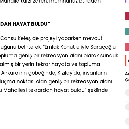
ş. Mahalle tarzı zaten, memnunuz buradan”
RDAN HAYAT BULDU”
Cansu Keleş de projeyi yaparken mevcut
uğunu belirterek, “Emlak Konut eliyle Saraçoğlu
 topluma geniş bir rekreasyon alanı olarak sunduk.
kalmış bir yerin tekrar hayata ve topluma
Ankara'nın göbeğinde, Kızılay'da, insanların
A
Ç
uşma noktası olan geniş bir rekreasyon alanı
ğlu Mahallesi tekrardan hayat buldu” şeklinde