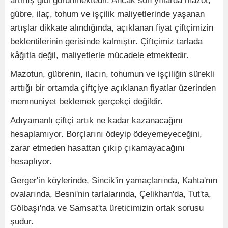
artmış gibi görünmektedir. Ancak son yıllarda mazot,
gübre, ilaç, tohum ve işçilik maliyetlerinde yaşanan
artışlar dikkate alındığında, açıklanan fiyat çiftçimizin
beklentilerinin gerisinde kalmıştır. Çiftçimiz tarlada
kâğıtla değil, maliyetlerle mücadele etmektedir.
Mazotun, gübrenin, ilacın, tohumun ve işçiliğin sürekli
arttığı bir ortamda çiftçiye açıklanan fiyatlar üzerinden
memnuniyet beklemek gerçekçi değildir.
Adıyamanlı çiftçi artık ne kadar kazanacağını
hesaplamıyor. Borçlarını ödeyip ödeyemeyeceğini,
zarar etmeden hasattan çıkıp çıkamayacağını
hesaplıyor.
Gerger'in köylerinde, Sincik'in yamaçlarında, Kahta'nın
ovalarında, Besni'nin tarlalarında, Çelikhan'da, Tut'ta,
Gölbaşı'nda ve Samsat'ta üreticimizin ortak sorusu
şudur.