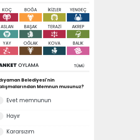
KOÇ
BOĞA
İKİZLER
YENGEÇ
ASLAN
BAŞAK
TERAZİ
AKREP
YAY
OĞLAK
KOVA
BALIK
ANKET
OYLAMA
TÜMÜ
dıyaman Belediyesi'nin
alışmalarından Memnun musunuz?
Evet memnunun
Hayır
Kararsızım