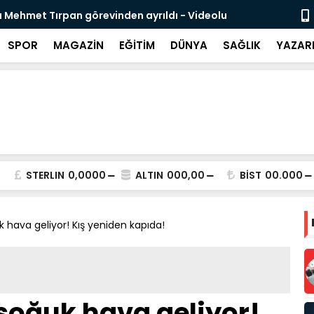
 Mehmet Tırpan görevinden ayrıldı - Videolu
Cevdet Yılma
SPOR
MAGAZİN
EĞİTİM
DÜNYA
SAĞLIK
YAZAR
STERLIN
0,0000
ALTIN
000,00
BİST
00.000
k hava geliyor! Kış yeniden kapıda!
soğuk hava geliyor!