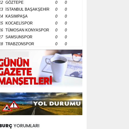
12
GÖZTEPE
0
0
13
İSTANBUL BAŞAKŞEHİR
0
0
14
KASIMPAŞA
0
0
15
KOCAELİSPOR
0
0
16
TÜMOSAN KONYASPOR
0
0
17
SAMSUNSPOR
0
0
18
TRABZONSPOR
0
0
BURÇ
YORUMLARI