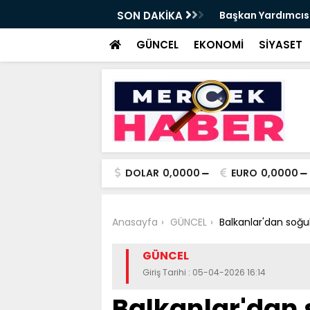
da Haftalık Basın Bilgilendirme Toplantısı
SON DAKİKA
Başkan Yardımcısı
Haber
GÜNCEL
EKONOMİ
SİYASET
DOLAR
0,0000
EURO
0,0000
Anasayfa
GÜNCEL
Balkanlar'dan soğu
GÜNCEL
Giriş Tarihi : 05-04-2026 16:14
Balkanlar'dan 