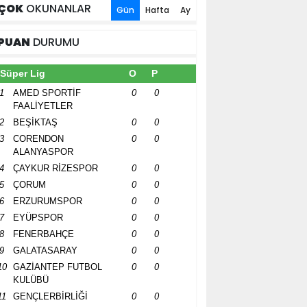
ÇOK
OKUNANLAR
Gün
Hafta
Ay
PUAN
DURUMU
Süper Lig
O
P
1
AMED SPORTİF
0
0
FAALİYETLER
2
BEŞİKTAŞ
0
0
3
CORENDON
0
0
ALANYASPOR
4
ÇAYKUR RİZESPOR
0
0
5
ÇORUM
0
0
6
ERZURUMSPOR
0
0
7
EYÜPSPOR
0
0
8
FENERBAHÇE
0
0
9
GALATASARAY
0
0
10
GAZİANTEP FUTBOL
0
0
KULÜBÜ
11
GENÇLERBİRLİĞİ
0
0