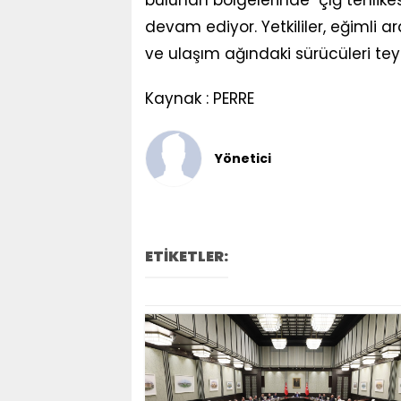
bulunan bölgelerinde "çığ tehlike
devam ediyor. Yetkililer, eğimli ar
ve ulaşım ağındaki sürücüleri t
Kaynak : PERRE
Yönetici
ETİKETLER: