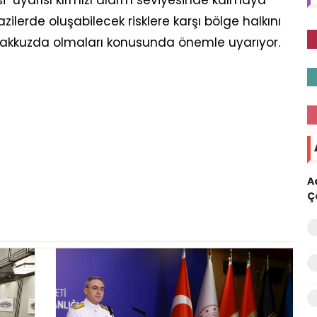
si" uyarısı kırmızı alarm seviyesinde kalmaya
azilerde oluşabilecek risklere karşı bölge halkını
eyakkuzda olmaları konusunda önemle uyarıyor.
A
Ç