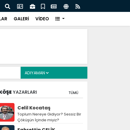
z: Nitelikli İnsan Kaynağı İçin Milli Yetkinlik Hamlesi
TBMM
Tam
LAR
GALERİ
VİDEO
KÖŞE
YAZARLARI
TÜMÜ
Celil Kocataş
Toplum Nereye Gidiyor? Sessiz Bir
Çöküşün İçinde miyiz?
Fahrettin ÇELİK