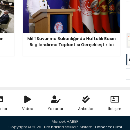
anı
Millî Savunma Bakanlığında Haftalık Basın
Bilgilendirme Toplantısı Gerçekleştirildi
riler
Video
Yazarlar
Anketler
İletişim
Mercek HABER
Copyright © 2026 Tüm hakları saklıdır. Sistem :
Haber Yazılımı