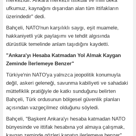
merkezidir. Ankara merkezli istikbal ve milli beka
ufkumuz, kaynağını dışarıdan alan tüm ittifakların
üzerindedir" dedi.
Bahçeli, NATO'nun karşılıklı saygı, eşit muamele,
hakkaniyetli yük paylaşımı ve tehdit algısında
dürüstlük temelinde anlam taşıdığını kaydetti.
"Ankara'yı Hesaba Katmadan Yol Almak Kaygan
Zeminde İlerlemeye Benzer"
Türkiye'nin NATO'ya yalnızca jeopolitik konumuyla
değil, askeri geleneği, savunma kabiliyeti ve sahadaki
müttefiklik pratiğiyle de katkı sunduğunu belirten
Bahçeli, Türk ordusunun bölgesel güvenlik planları
açısından vazgeçilmez olduğunu söyledi.
Bahçeli, "Başkent Ankara'yı hesaba katmadan NATO
bünyesinde ve ittifak hesabına yol almaya çalışmak,
kaygan zeminde gözleri kapatıp ilerlemeye benzer"