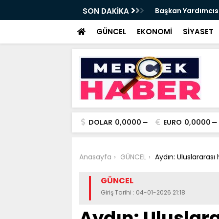
da Haftalık Basın Bilgilendirme Toplantısı
SON DAKİKA
Başkan Yardımcısı
Haber
GÜNCEL
EKONOMİ
SİYASET
DOLAR
0,0000
EURO
0,0000
Anasayfa
GÜNCEL
Aydın: Uluslararası 
GÜNCEL
Giriş Tarihi : 04-01-2026 21:18
Aydın: Uluslar