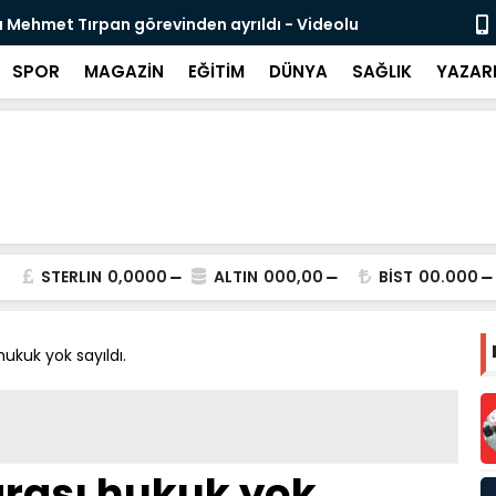
 Mehmet Tırpan görevinden ayrıldı - Videolu
Cevdet Yılma
SPOR
MAGAZİN
EĞİTİM
DÜNYA
SAĞLIK
YAZAR
STERLIN
0,0000
ALTIN
000,00
BİST
00.000
hukuk yok sayıldı.
arası hukuk yok