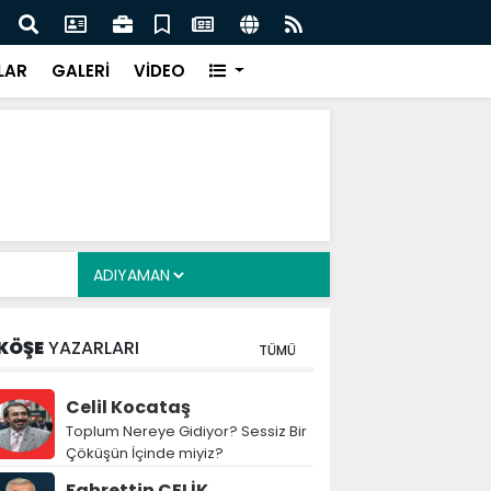
z: Nitelikli İnsan Kaynağı İçin Milli Yetkinlik Hamlesi
TBMM
Tam
LAR
GALERİ
VİDEO
KÖŞE
YAZARLARI
TÜMÜ
Celil Kocataş
Toplum Nereye Gidiyor? Sessiz Bir
Çöküşün İçinde miyiz?
Fahrettin ÇELİK