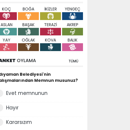
KOÇ
BOĞA
İKİZLER
YENGEÇ
ASLAN
BAŞAK
TERAZİ
AKREP
YAY
OĞLAK
KOVA
BALIK
ANKET
OYLAMA
TÜMÜ
dıyaman Belediyesi'nin
alışmalarından Memnun musunuz?
Evet memnunun
Hayır
Kararsızım