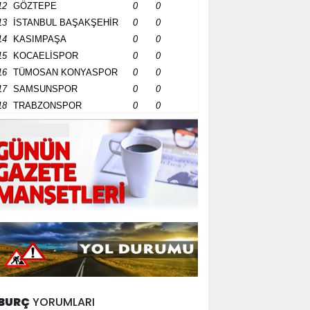
12
GÖZTEPE
0
0
13
İSTANBUL BAŞAKŞEHİR
0
0
14
KASIMPAŞA
0
0
15
KOCAELİSPOR
0
0
16
TÜMOSAN KONYASPOR
0
0
17
SAMSUNSPOR
0
0
18
TRABZONSPOR
0
0
BURÇ
YORUMLARI