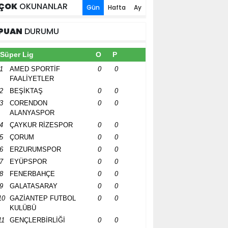
ÇOK
OKUNANLAR
Gün
Hafta
Ay
PUAN
DURUMU
Süper Lig
O
P
1
AMED SPORTİF
0
0
FAALİYETLER
2
BEŞİKTAŞ
0
0
3
CORENDON
0
0
ALANYASPOR
4
ÇAYKUR RİZESPOR
0
0
5
ÇORUM
0
0
6
ERZURUMSPOR
0
0
7
EYÜPSPOR
0
0
8
FENERBAHÇE
0
0
9
GALATASARAY
0
0
10
GAZİANTEP FUTBOL
0
0
KULÜBÜ
11
GENÇLERBİRLİĞİ
0
0