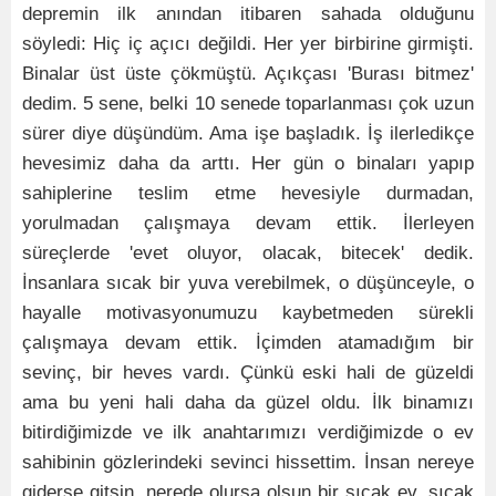
depremin ilk anından itibaren sahada olduğunu
söyledi: Hiç iç açıcı değildi. Her yer birbirine girmişti.
Binalar üst üste çökmüştü. Açıkçası 'Burası bitmez'
dedim. 5 sene, belki 10 senede toparlanması çok uzun
sürer diye düşündüm. Ama işe başladık. İş ilerledikçe
hevesimiz daha da arttı. Her gün o binaları yapıp
sahiplerine teslim etme hevesiyle durmadan,
yorulmadan çalışmaya devam ettik. İlerleyen
süreçlerde 'evet oluyor, olacak, bitecek' dedik.
İnsanlara sıcak bir yuva verebilmek, o düşünceyle, o
hayalle motivasyonumuzu kaybetmeden sürekli
çalışmaya devam ettik. İçimden atamadığım bir
sevinç, bir heves vardı. Çünkü eski hali de güzeldi
ama bu yeni hali daha da güzel oldu. İlk binamızı
bitirdiğimizde ve ilk anahtarımızı verdiğimizde o ev
sahibinin gözlerindeki sevinci hissettim. İnsan nereye
giderse gitsin, nerede olursa olsun bir sıcak ev, sıcak