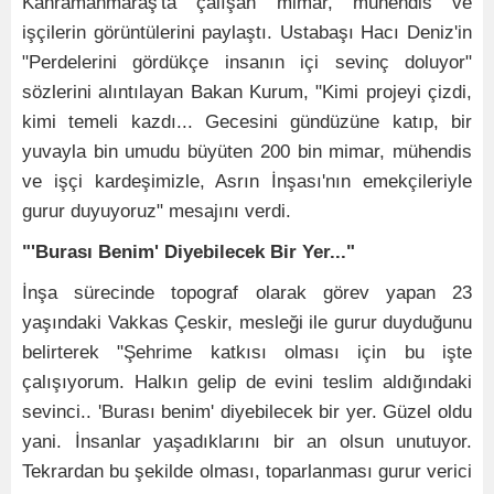
Kahramanmaraş'ta çalışan mimar, mühendis ve
işçilerin görüntülerini paylaştı. Ustabaşı Hacı Deniz'in
"Perdelerini gördükçe insanın içi sevinç doluyor"
sözlerini alıntılayan Bakan Kurum, "Kimi projeyi çizdi,
kimi temeli kazdı... Gecesini gündüzüne katıp, bir
yuvayla bin umudu büyüten 200 bin mimar, mühendis
ve işçi kardeşimizle, Asrın İnşası'nın emekçileriyle
gurur duyuyoruz" mesajını verdi.
"'Burası Benim' Diyebilecek Bir Yer..."
İnşa sürecinde topograf olarak görev yapan 23
yaşındaki Vakkas Çeskir, mesleği ile gurur duyduğunu
belirterek "Şehrime katkısı olması için bu işte
çalışıyorum. Halkın gelip de evini teslim aldığındaki
sevinci.. 'Burası benim' diyebilecek bir yer. Güzel oldu
yani. İnsanlar yaşadıklarını bir an olsun unutuyor.
Tekrardan bu şekilde olması, toparlanması gurur verici