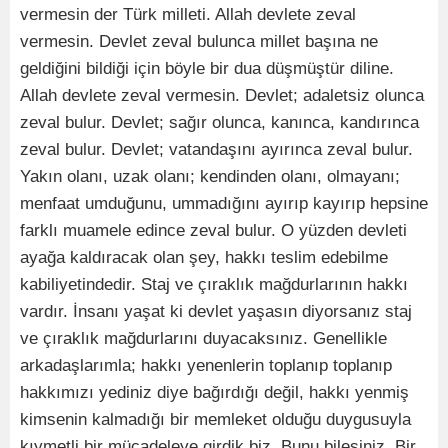
vermesin der Türk milleti. Allah devlete zeval
vermesin. Devlet zeval bulunca millet başına ne
geldiğini bildiği için böyle bir dua düşmüştür diline.
Allah devlete zeval vermesin. Devlet; adaletsiz olunca
zeval bulur. Devlet; sağır olunca, kanınca, kandırınca
zeval bulur. Devlet; vatandaşını ayırınca zeval bulur.
Yakın olanı, uzak olanı; kendinden olanı, olmayanı;
menfaat umduğunu, ummadığını ayırıp kayırıp hepsine
farklı muamele edince zeval bulur. O yüzden devleti
ayağa kaldıracak olan şey, hakkı teslim edebilme
kabiliyetindedir. Staj ve çıraklık mağdurlarının hakkı
vardır. İnsanı yaşat ki devlet yaşasın diyorsanız staj
ve çıraklık mağdurlarını duyacaksınız. Genellikle
arkadaşlarımla; hakkı yenenlerin toplanıp toplanıp
hakkımızı yediniz diye bağırdığı değil, hakkı yenmiş
kimsenin kalmadığı bir memleket olduğu duygusuyla
kıymetli bir mücadeleye girdik biz. Bunu bilesiniz. Bir