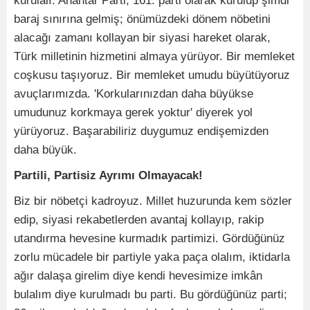
kurulalı. Anahtar Parti, 161. parti olarak kurulup şimdi
baraj sınırına gelmiş; önümüzdeki dönem nöbetini
alacağı zamanı kollayan bir siyasi hareket olarak,
Türk milletinin hizmetini almaya yürüyor. Bir memleket
coşkusu taşıyoruz. Bir memleket umudu büyütüyoruz
avuçlarımızda. 'Korkularınızdan daha büyükse
umudunuz korkmaya gerek yoktur' diyerek yol
yürüyoruz. Başarabiliriz duygumuz endişemizden
daha büyük.
Partili, Partisiz Ayrımı Olmayacak!
Biz bir nöbetçi kadroyuz. Millet huzurunda kem sözler
edip, siyasi rekabetlerden avantaj kollayıp, rakip
utandırma hevesine kurmadık partimizi. Gördüğünüz
zorlu mücadele bir partiyle yaka paça olalım, iktidarla
ağır dalaşa girelim diye kendi hevesimize imkân
bulalım diye kurulmadı bu parti. Bu gördüğünüz parti;