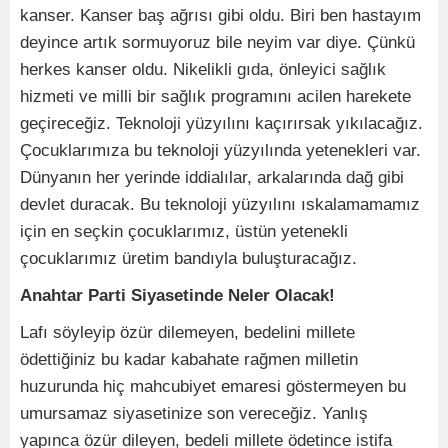
kanser. Kanser baş ağrısı gibi oldu. Biri ben hastayım
deyince artık sormuyoruz bile neyim var diye. Çünkü
herkes kanser oldu. Nikelikli gıda, önleyici sağlık
hizmeti ve milli bir sağlık programını acilen harekete
geçireceğiz. Teknoloji yüzyılını kaçırırsak yıkılacağız.
Çocuklarımıza bu teknoloji yüzyılında yetenekleri var.
Dünyanın her yerinde iddialılar, arkalarında dağ gibi
devlet duracak. Bu teknoloji yüzyılını ıskalamamamız
için en seçkin çocuklarımız, üstün yetenekli
çocuklarımız üretim bandıyla buluşturacağız.
Anahtar Parti Siyasetinde Neler Olacak!
Lafı söyleyip özür dilemeyen, bedelini millete
ödettiğiniz bu kadar kabahate rağmen milletin
huzurunda hiç mahcubiyet emaresi göstermeyen bu
umursamaz siyasetinize son vereceğiz. Yanlış
yapınca özür dileyen, bedeli millete ödetince istifa