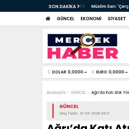
ye’ teklifi: Düzenleme neler getiriyor?
SON DAKİKA
Müslim Sarı: 'Çerç
GÜNCEL
EKONOMİ
SİYASET
DOLAR
0,0000
EURO
0,0000
Anasayfa
GÜNCEL
Ağrı’da Katı Atık 
GÜNCEL
Giriş Tarihi : 31-03-2026 09:17
Ağrı’da Katı A