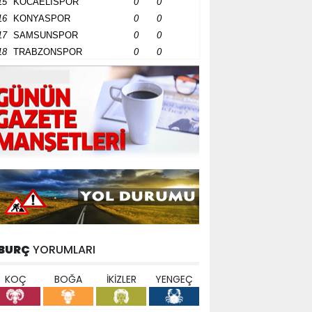
15
KOCAELİSPOR
0
0
16
KONYASPOR
0
0
17
SAMSUNSPOR
0
0
18
TRABZONSPOR
0
0
BURÇ
YORUMLARI
KOÇ
BOĞA
İKİZLER
YENGEÇ