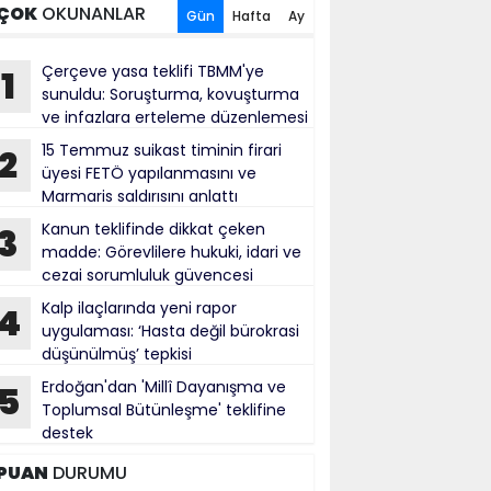
ÇOK
OKUNANLAR
Gün
Hafta
Ay
Çerçeve yasa teklifi TBMM'ye
1
sunuldu: Soruşturma, kovuşturma
ve infazlara erteleme düzenlemesi
15 Temmuz suikast timinin firari
2
üyesi FETÖ yapılanmasını ve
Marmaris saldırısını anlattı
Kanun teklifinde dikkat çeken
3
madde: Görevlilere hukuki, idari ve
cezai sorumluluk güvencesi
Kalp ilaçlarında yeni rapor
4
uygulaması: ‘Hasta değil bürokrasi
düşünülmüş’ tepkisi
Erdoğan'dan 'Millî Dayanışma ve
5
Toplumsal Bütünleşme' teklifine
destek
PUAN
DURUMU