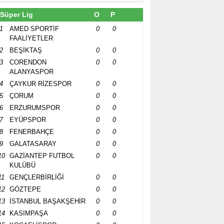
Süper Lig
O
P
1
AMED SPORTİF
0
0
FAALİYETLER
2
BEŞİKTAŞ
0
0
3
CORENDON
0
0
ALANYASPOR
4
ÇAYKUR RİZESPOR
0
0
5
ÇORUM
0
0
6
ERZURUMSPOR
0
0
7
EYÜPSPOR
0
0
8
FENERBAHÇE
0
0
9
GALATASARAY
0
0
10
GAZİANTEP FUTBOL
0
0
KULÜBÜ
11
GENÇLERBİRLİĞİ
0
0
12
GÖZTEPE
0
0
13
İSTANBUL BAŞAKŞEHİR
0
0
14
KASIMPAŞA
0
0