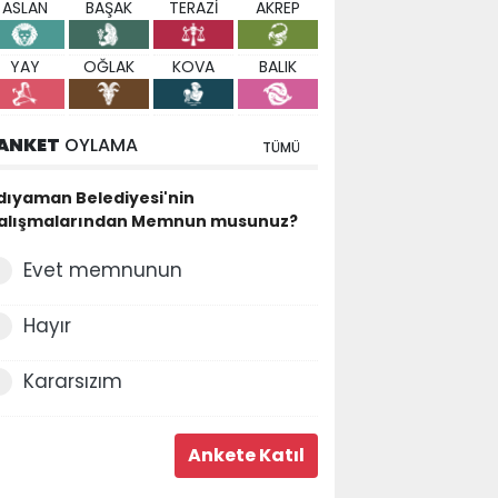
ASLAN
BAŞAK
TERAZİ
AKREP
YAY
OĞLAK
KOVA
BALIK
ANKET
OYLAMA
TÜMÜ
dıyaman Belediyesi'nin
alışmalarından Memnun musunuz?
Evet memnunun
Hayır
Kararsızım