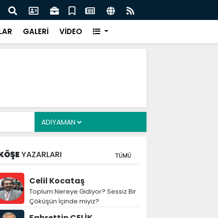
 'Millî Dayanışma ve Toplumsal Bütünleşme' teklifine
Kanun
ceza
LAR
GALERİ
VİDEO
KÖŞE
YAZARLARI
TÜMÜ
Celil Kocataş
Toplum Nereye Gidiyor? Sessiz Bir
Çöküşün İçinde miyiz?
Fahrettin ÇELİK