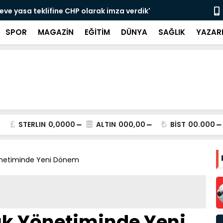
eve yasa teklifine CHP olarak imza verdik'
Erdoğan'dan
destek
SPOR
MAGAZİN
EĞİTİM
DÜNYA
SAĞLIK
YAZAR
STERLIN
0,0000
ALTIN
000,00
BİST
00.000
Yönetiminde Yeni Dönem
tık Yönetiminde Yeni