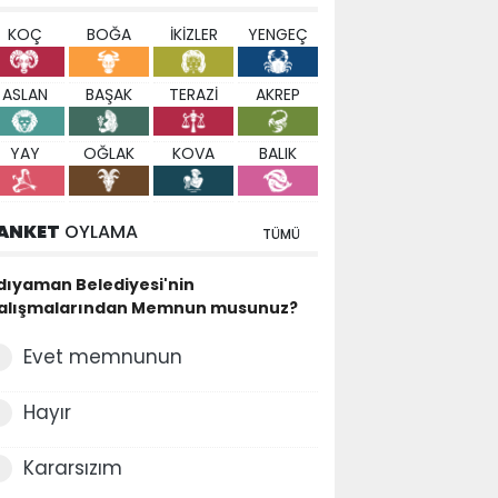
KOÇ
BOĞA
İKİZLER
YENGEÇ
ASLAN
BAŞAK
TERAZİ
AKREP
YAY
OĞLAK
KOVA
BALIK
ANKET
OYLAMA
TÜMÜ
dıyaman Belediyesi'nin
alışmalarından Memnun musunuz?
Evet memnunun
Hayır
Kararsızım