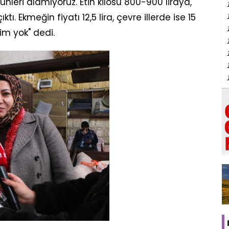
nleri alamıyoruz. Etin kilosu 800-900 liraya,
ktı. Ekmeğin fiyatı 12,5 lira, çevre illerde ise 15
tim yok" dedi.