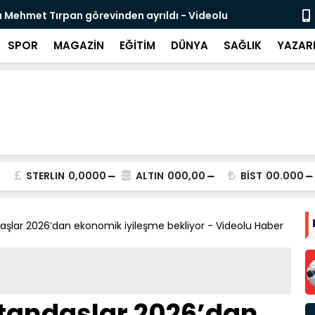
likli İnsan Kaynağı İçin Milli Yetkinlik Hamlesi
TBMM’de Ço
Tamamlan
SPOR
MAGAZİN
EĞİTİM
DÜNYA
SAĞLIK
YAZAR
STERLIN
0,0000
ALTIN
000,00
BİST
00.000
şlar 2026’dan ekonomik iyileşme bekliyor - Videolu Haber
tandaşlar 2026’dan