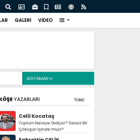
cuklara Yönelik Düzenleme Teklifi Görüşmeleri
MGK 
dı
Var
LAR
GALERİ
VİDEO
KÖŞE
YAZARLARI
TÜMÜ
Celil Kocataş
Toplum Nereye Gidiyor? Sessiz Bir
Çöküşün İçinde miyiz?
Fahrettin ÇELİK