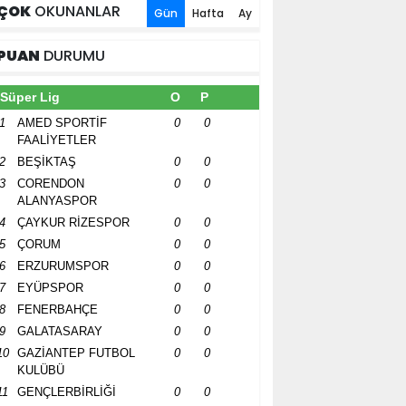
ÇOK
OKUNANLAR
Gün
Hafta
Ay
PUAN
DURUMU
Süper Lig
O
P
1
AMED SPORTİF
0
0
FAALİYETLER
2
BEŞİKTAŞ
0
0
3
CORENDON
0
0
ALANYASPOR
4
ÇAYKUR RİZESPOR
0
0
5
ÇORUM
0
0
6
ERZURUMSPOR
0
0
7
EYÜPSPOR
0
0
8
FENERBAHÇE
0
0
9
GALATASARAY
0
0
10
GAZİANTEP FUTBOL
0
0
KULÜBÜ
11
GENÇLERBİRLİĞİ
0
0