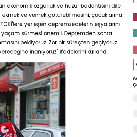
an ekonomik özgürlük ve huzur beklentisini dile
ça ekmek ve yemek götürebilmesini, çocuklarına
z. TOKİ'lere yerleşen depremzedelerin eşyalarını
r yaşam sürmesi önemli. Depremden sonra
masını bekliyoruz. Zor bir süreçten geçiyoruz
eceğine inanıyoruz" ifadelerini kullandı.
A
Ç