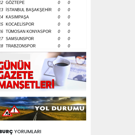
12
GÖZTEPE
0
0
13
İSTANBUL BAŞAKŞEHİR
0
0
14
KASIMPAŞA
0
0
15
KOCAELİSPOR
0
0
16
TÜMOSAN KONYASPOR
0
0
17
SAMSUNSPOR
0
0
18
TRABZONSPOR
0
0
BURÇ
YORUMLARI