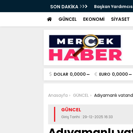
t Tırpan görevinden ayrıldı - Videolu
SON DAKİKA
Cevdet Yılmaz: Nite
GÜNCEL
EKONOMİ
SİYASET
DOLAR
0,0000
EURO
0,0000
Anasayfa
GÜNCEL
Adıyamanlı vatanda
GÜNCEL
Giriş Tarihi : 29-12-2025 16:33
Adıyamanlı va