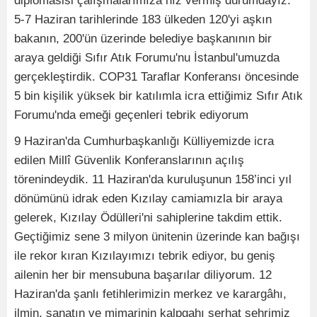
diplomasisi çalışmalarımıza hız vermiş durumdayız.
5-7 Haziran tarihlerinde 183 ülkeden 120'yi aşkın
bakanın, 200'ün üzerinde belediye başkanının bir
araya geldiği Sıfır Atık Forumu'nu İstanbul'umuzda
gerçekleştirdik. COP31 Taraflar Konferansı öncesinde
5 bin kişilik yüksek bir katılımla icra ettiğimiz Sıfır Atık
Forumu'nda emeği geçenleri tebrik ediyorum
9 Haziran'da Cumhurbaşkanlığı Külliyemizde icra
edilen Millî Güvenlik Konferanslarının açılış
törenindeydik. 11 Haziran'da kuruluşunun 158’inci yıl
dönümünü idrak eden Kızılay camiamızla bir araya
gelerek, Kızılay Ödülleri'ni sahiplerine takdim ettik.
Geçtiğimiz sene 3 milyon ünitenin üzerinde kan bağışı
ile rekor kıran Kızılayımızı tebrik ediyor, bu geniş
ailenin her bir mensubuna başarılar diliyorum. 12
Haziran'da şanlı fetihlerimizin merkez ve karargâhı,
ilmin, sanatın ve mimarinin kalpgahı serhat şehrimiz