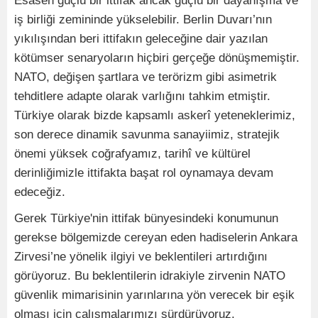
Esasen güçlü bir ittifak ancak güçlü bir dayanışma ve
iş birliği zemininde yükselebilir. Berlin Duvarı’nın
yıkılışından beri ittifakın geleceğine dair yazılan
kötümser senaryoların hiçbiri gerçeğe dönüşmemiştir.
NATO, değişen şartlara ve terörizm gibi asimetrik
tehditlere adapte olarak varlığını tahkim etmiştir.
Türkiye olarak bizde kapsamlı askerî yeteneklerimiz,
son derece dinamik savunma sanayiimiz, stratejik
önemi yüksek coğrafyamız, tarihî ve kültürel
derinliğimizle ittifakta başat rol oynamaya devam
edeceğiz.
Gerek Türkiye'nin ittifak bünyesindeki konumunun
gerekse bölgemizde cereyan eden hadiselerin Ankara
Zirvesi’ne yönelik ilgiyi ve beklentileri artırdığını
görüyoruz. Bu beklentilerin idrakiyle zirvenin NATO
güvenlik mimarisinin yarınlarına yön verecek bir eşik
olması için çalışmalarımızı sürdürüyoruz.