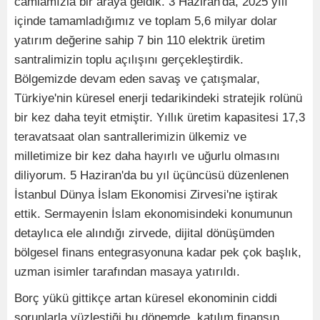
camiamızla bir araya geldik. 3 Haziran'da, 2025 yılı
içinde tamamladığımız ve toplam 5,6 milyar dolar
yatırım değerine sahip 7 bin 110 elektrik üretim
santralimizin toplu açılışını gerçekleştirdik.
Bölgemizde devam eden savaş ve çatışmalar,
Türkiye'nin küresel enerji tedarikindeki stratejik rolünü
bir kez daha teyit etmiştir. Yıllık üretim kapasitesi 17,3
teravatsaat olan santrallerimizin ülkemiz ve
milletimize bir kez daha hayırlı ve uğurlu olmasını
diliyorum. 5 Haziran'da bu yıl üçüncüsü düzenlenen
İstanbul Dünya İslam Ekonomisi Zirvesi'ne iştirak
ettik. Sermayenin İslam ekonomisindeki konumunun
detaylıca ele alındığı zirvede, dijital dönüşümden
bölgesel finans entegrasyonuna kadar pek çok başlık,
uzman isimler tarafından masaya yatırıldı.
Borç yükü gittikçe artan küresel ekonominin ciddi
sorunlarla yüzleştiği bu dönemde, katılım finansın