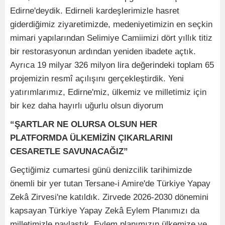
Edirne'deydik. Edirneli kardeşlerimizle hasret
giderdiğimiz ziyaretimizde, medeniyetimizin en seçkin
mimari yapılarından Selimiye Camiimizi dört yıllık titiz
bir restorasyonun ardından yeniden ibadete açtık.
Ayrıca 19 milyar 326 milyon lira değerindeki toplam 65
projemizin resmî açılışını gerçekleştirdik. Yeni
yatırımlarımız, Edirne'miz, ülkemiz ve milletimiz için
bir kez daha hayırlı uğurlu olsun diyorum
“ŞARTLAR NE OLURSA OLSUN HER
PLATFORMDA ÜLKEMİZİN ÇIKARLARINI
CESARETLE SAVUNACAĞIZ”
Geçtiğimiz cumartesi günü denizcilik tarihimizde
önemli bir yer tutan Tersane-i Amire'de Türkiye Yapay
Zekâ Zirvesi'ne katıldık. Zirvede 2026-2030 dönemini
kapsayan Türkiye Yapay Zekâ Eylem Planımızı da
milletimizle paylaştık. Eylem planımızın ülkemize ve