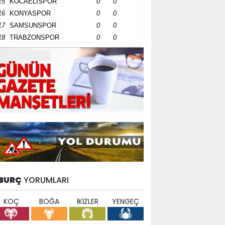
15
KOCAELİSPOR
0
0
16
KONYASPOR
0
0
17
SAMSUNSPOR
0
0
18
TRABZONSPOR
0
0
BURÇ
YORUMLARI
KOÇ
BOĞA
İKİZLER
YENGEÇ