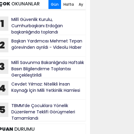
ÇOK
OKUNANLAR
Gün
Hafta
Ay
Millî Güvenlik Kurulu,
1
Cumhurbaşkanı Erdoğan
başkanlığında toplandı
Başkan Yardımcısı Mehmet Tırpan
2
görevinden ayrıldı - Videolu Haber
Millî Savunma Bakanlığında Haftalık
3
Basın Bilgilendirme Toplantısı
Gerçekleştirildi
Cevdet Yılmaz: Nitelikli İnsan
4
Kaynağı İçin Milli Yetkinlik Hamlesi
TBMM’de Çocuklara Yönelik
5
Düzenleme Teklifi Görüşmeleri
Tamamlandı
PUAN
DURUMU