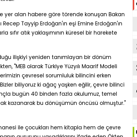
nde yer alan habere göre törende konuşan Bakan
 Recep Tayyip Erdoğan'ın eşi Emine Erdoğan'ın
a sıfır atık yaklaşımının küresel bir harekete
urduğu ilişkiyi yeniden tanımlayan bir dönüm
kten, "MEB olarak Türkiye Yüzyılı Maarif Modeli
rimizin çevresel sorumluluk bilincini erken
izler biliyoruz ki ağaç yaşken eğilir, çevre bilinci
inançla bugün 40 binden fazla okulumuz, temel
ya hak kazanarak bu dönüşümün öncüsü olmuştur."
hanesi ile çocukları hem kitapla hem de çevre
manın gururunu yaşadıklarını ifade eden Ökten,