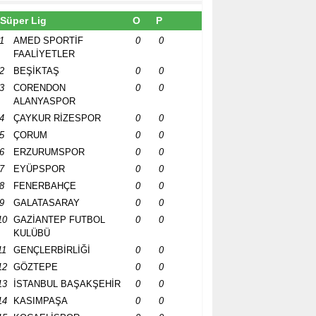
Süper Lig
O
P
1
AMED SPORTİF
0
0
FAALİYETLER
2
BEŞİKTAŞ
0
0
3
CORENDON
0
0
ALANYASPOR
4
ÇAYKUR RİZESPOR
0
0
5
ÇORUM
0
0
6
ERZURUMSPOR
0
0
7
EYÜPSPOR
0
0
8
FENERBAHÇE
0
0
9
GALATASARAY
0
0
10
GAZİANTEP FUTBOL
0
0
KULÜBÜ
11
GENÇLERBİRLİĞİ
0
0
12
GÖZTEPE
0
0
13
İSTANBUL BAŞAKŞEHİR
0
0
14
KASIMPAŞA
0
0