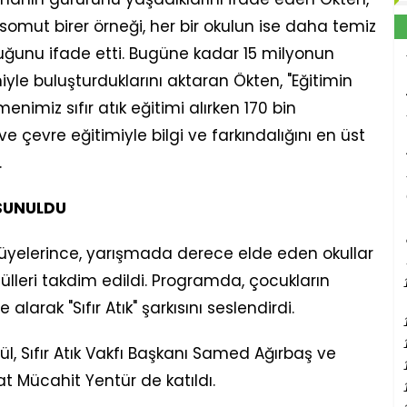
n somut birer örneği, her bir okulun ise daha temiz
uğunu ifade etti. Bugüne kadar 15 milyonun
miyle buluşturduklarını aktaran Ökten, "Eğitimin
nimiz sıfır atık eğitimi alırken 170 bin
ve çevre eğitimiyle bilgi ve farkındalığını en üst
.
 SUNULDU
üyelerince, yarışmada derece elde eden okullar
ülleri takdim edildi. Programda, çocukların
alarak "Sıfır Atık" şarkısını seslendirdi.
l, Sıfır Atık Vakfı Başkanı Samed Ağırbaş ve
rat Mücahit Yentür de katıldı.