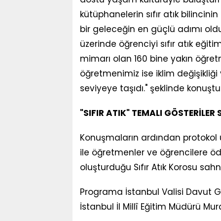
kütüphanelerin sıfır atık bilincini
bir geleceğin en güçlü adımı old
üzerinde öğrenciyi sıfır atık eğiti
mimarı olan 160 bine yakın öğretme
öğretmenimiz ise iklim değişikliği 
seviyeye taşıdı." şeklinde konuştu
"SIFIR ATIK" TEMALI GÖSTERİLER
Konuşmaların ardından protokol 
ile öğretmenler ve öğrencilere öd
oluşturduğu Sıfır Atık Korosu sahne 
Programa İstanbul Valisi Davut Gü
İstanbul İl Millî Eğitim Müdürü Mu