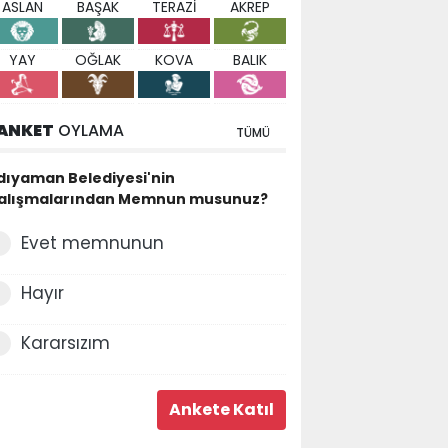
ASLAN
BAŞAK
TERAZİ
AKREP
YAY
OĞLAK
KOVA
BALIK
ANKET
OYLAMA
TÜMÜ
dıyaman Belediyesi'nin
alışmalarından Memnun musunuz?
Evet memnunun
Hayır
Kararsızım