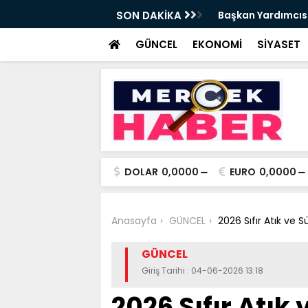
da Haftalık Basın Bilgilendirme Toplantısı
SON DAKİKA
Başkan Yardımcısı
Haber
GÜNCEL
EKONOMİ
SİYASET
DOLAR
0,0000
EURO
0,0000
Anasayfa
GÜNCEL
2026 Sıfır Atık ve S
GÜNCEL
Giriş Tarihi : 04-06-2026 13:18
2026 Sıfır Atık 