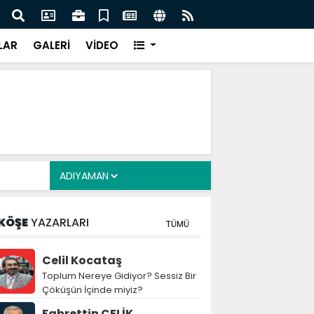
z: Nitelikli İnsan Kaynağı İçin Milli Yetkinlik Hamlesi
TBMM
Tam
LAR
GALERİ
VİDEO
KÖŞE
YAZARLARI
TÜMÜ
Celil Kocataş
Toplum Nereye Gidiyor? Sessiz Bir
Çöküşün İçinde miyiz?
Fahrettin ÇELİK