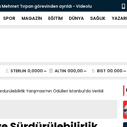
 Mehmet Tırpan görevinden ayrıldı - Videolu
Cevdet Yılma
SPOR
MAGAZİN
EĞİTİM
DÜNYA
SAĞLIK
YAZAR
STERLIN
0,0000
ALTIN
000,00
BİST
00.000
ürdürülebilirlik Yarışması’nın Ödülleri İstanbul’da Verildi
ve Sürdürülebilirlik