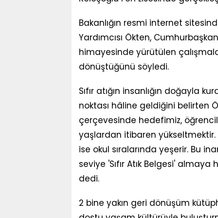
Bakanlığın resmi internet sitesi
Yardımcısı Ökten, Cumhurbaşkanı
himayesinde yürütülen çalışmalarl
dönüştüğünü söyledi.
Sıfır atığın insanlığın doğayla k
noktası hâline geldiğini belirten Ö
çerçevesinde hedefimiz, öğrencile
yaşlardan itibaren yükseltmektir. B
ise okul sıralarında yeşerir. Bu 
seviye 'Sıfır Atık Belgesi' alma
dedi.
2 bine yakın geri dönüşüm kütüp
dostu yaşam kültürüyle buluştur