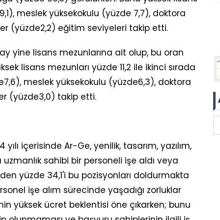
9,1), meslek yüksekokulu (yüzde 7,7), doktora
 (yüzde2,2) eğitim seviyeleri takip etti.
ay yine lisans mezunlarına ait olup, bu oran
sek lisans mezunları yüzde 11,2 ile ikinci sırada
de7,6), meslek yüksekokulu (yüzde6,3), doktora
r (yüzde3,0) takip etti.
 yılı içerisinde Ar-Ge, yenilik, tasarım, yazılım,
 uzmanlık sahibi bir personeli işe aldı veya
rden yüzde 34,1'i bu pozisyonları doldurmakta
rsonel işe alım sürecinde yaşadığı zorluklar
nin yüksek ücret beklentisi öne çıkarken; bunu
ahip olunmaması ve başvuru sahiplerinin ilgili iş