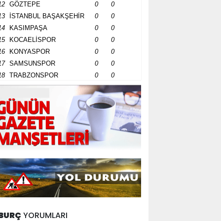
12
GÖZTEPE
0
0
13
İSTANBUL BAŞAKŞEHİR
0
0
14
KASIMPAŞA
0
0
15
KOCAELİSPOR
0
0
16
KONYASPOR
0
0
17
SAMSUNSPOR
0
0
18
TRABZONSPOR
0
0
BURÇ
YORUMLARI