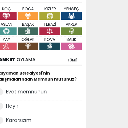
KOÇ
BOĞA
İKİZLER
YENGEÇ
ASLAN
BAŞAK
TERAZİ
AKREP
YAY
OĞLAK
KOVA
BALIK
ANKET
OYLAMA
TÜMÜ
dıyaman Belediyesi'nin
alışmalarından Memnun musunuz?
Evet memnunun
Hayır
Kararsızım