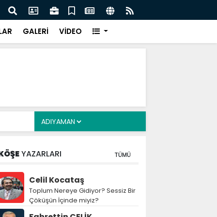
cuklara Yönelik Düzenleme Teklifi Görüşmeleri
MGK 
dı
Var
LAR
GALERİ
VİDEO
KÖŞE
YAZARLARI
TÜMÜ
Celil Kocataş
Toplum Nereye Gidiyor? Sessiz Bir
Çöküşün İçinde miyiz?
Fahrettin ÇELİK