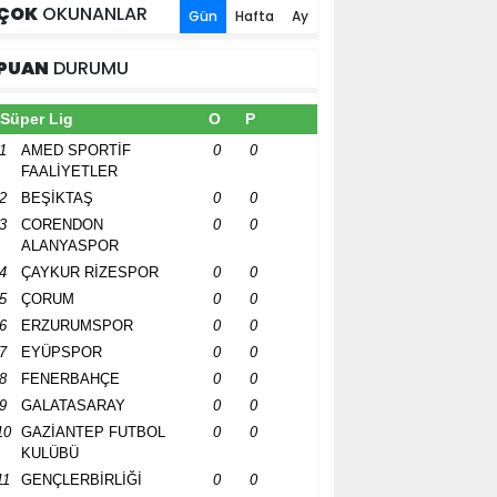
ÇOK
OKUNANLAR
Gün
Hafta
Ay
PUAN
DURUMU
Süper Lig
O
P
1
AMED SPORTİF
0
0
FAALİYETLER
2
BEŞİKTAŞ
0
0
3
CORENDON
0
0
ALANYASPOR
4
ÇAYKUR RİZESPOR
0
0
5
ÇORUM
0
0
6
ERZURUMSPOR
0
0
7
EYÜPSPOR
0
0
8
FENERBAHÇE
0
0
9
GALATASARAY
0
0
10
GAZİANTEP FUTBOL
0
0
KULÜBÜ
11
GENÇLERBİRLİĞİ
0
0