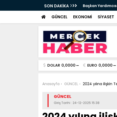
t Tırpan görevinden ayrıldı - Videolu
SON DAKİKA
Cevdet Yılmaz: Nite
GÜNCEL
EKONOMİ
SİYASET
DOLAR
0,0000
EURO
0,0000
Anasayfa
GÜNCEL
2024 yılına ilişkin 
GÜNCEL
Giriş Tarihi : 24-12-2025 15:38
2024 yılına ili