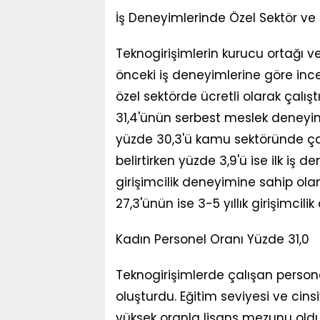
İş Deneyimlerinde Özel Sektör ve G
Teknogirişimlerin kurucu ortağı v
önceki iş deneyimlerine göre ince
özel sektörde ücretli olarak çalışt
31,4'ünün serbest meslek deneyim
yüzde 30,3'ü kamu sektöründe ça
belirtirken yüzde 3,9'ü ise ilk iş
girişimcilik deneyimine sahip olan
27,3'ünün ise 3-5 yıllık girişimcili
Kadın Personel Oranı Yüzde 31,0
Teknogirişimlerde çalışan personel
oluşturdu. Eğitim seviyesi ve cin
yüksek oranla lisans mezunu oldu