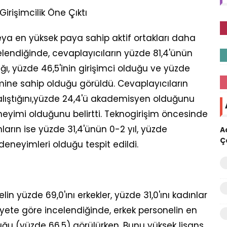
irişimcilik Öne Çıktı
eya en yüksek paya sahip aktif ortakları daha
lendiğinde, cevaplayıcıların yüzde 81,4'ünün
ığı, yüzde 46,5'inin girişimci olduğu ve yüzde
ine sahip olduğu görüldü. Cevaplayıcıların
lıştığını,yüzde 24,4'ü akademisyen olduğunu
 deneyimi olduğunu belirtti. Teknogirişim öncesinde
ların ise yüzde 31,4'ünün 0-2 yıl, yüzde
A
Ç
k deneyimleri olduğu tespit edildi.
in yüzde 69,0'ını erkekler, yüzde 31,0'ını kadınlar
siyete göre incelendiğinde, erkek personelin en
ğu (yüzde 66,5) görülürken. Bunu yüksek lisans