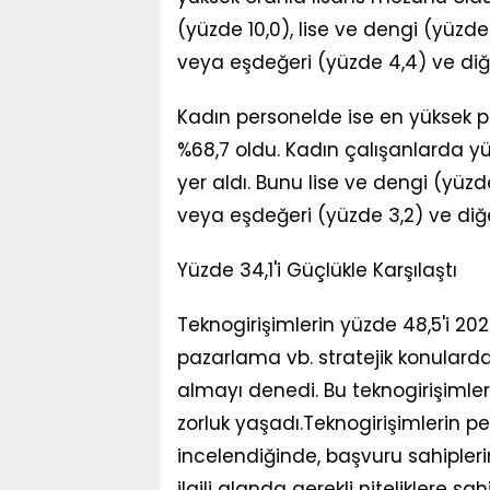
(yüzde 10,0), lise ve dengi (yüzde
veya eşdeğeri (yüzde 4,4) ve diğer
Kadın personelde ise en yüksek p
%68,7 oldu. Kadın çalışanlarda yük
yer aldı. Bunu lise ve dengi (yüz
veya eşdeğeri (yüzde 3,2) ve diğe
Yüzde 34,1'i Güçlükle Karşılaştı
Teknogirişimlerin yüzde 48,5'i 2024
pazarlama vb. stratejik konularda
almayı denedi. Bu teknogirişimle
zorluk yaşadı.Teknogirişimlerin pe
incelendiğinde, başvuru sahipleri
ilgili alanda gerekli niteliklere s