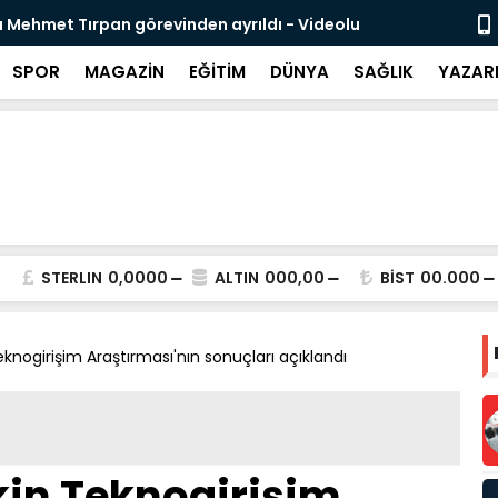
likli İnsan Kaynağı İçin Milli Yetkinlik Hamlesi
TBMM’de Ço
Tamamlan
SPOR
MAGAZİN
EĞİTİM
DÜNYA
SAĞLIK
YAZAR
STERLIN
0,0000
ALTIN
000,00
BİST
00.000
Teknogirişim Araştırması'nın sonuçları açıklandı
şkin Teknogirişim