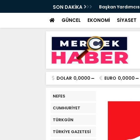
da Haftalık Basın Bilgilendirme Toplantısı
SON DAKİKA
Başkan Yardımcısı
Haber
GÜNCEL
EKONOMİ
SİYASET
DOLAR
0,0000
EURO
0,0000
NEFES
CUMHURİYET
TÜRKGÜN
TÜRKİYE GAZETESİ