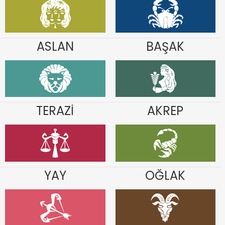
ASLAN
BAŞAK
TERAZİ
AKREP
YAY
OĞLAK