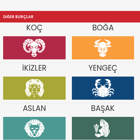
DİĞER BURÇLAR
KOÇ
BOĞA
İKİZLER
YENGEÇ
ASLAN
BAŞAK