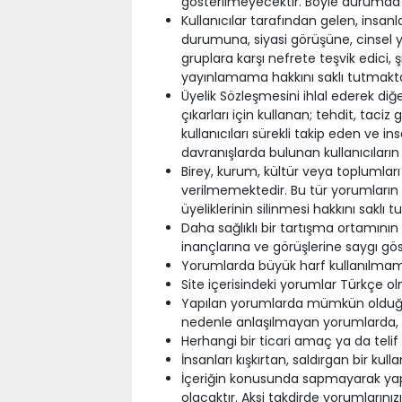
gösterilmeyecektir. Böyle durumda
Kullanıcılar tarafından gelen, insanla
durumuna, siyasi görüşüne, cinsel yö
gruplara karşı nefrete teşvik edici, 
yayınlamama hakkını saklı tutmakta
Üyelik Sözleşmesini ihlal ederek diğer 
çıkarları için kullanan; tehdit, taciz 
kullanıcıları sürekli takip eden ve i
davranışlarda bulunan kullanıcıların 
Birey, kurum, kültür veya toplumlar
verilmemektedir. Bu tür yorumların s
üyeliklerinin silinmesi hakkını saklı 
Daha sağlıklı bir tartışma ortamının 
inançlarına ve görüşlerine saygı gö
Yorumlarda büyük harf kullanılmama
Site içerisindeki yorumlar Türkçe olm
Yapılan yorumlarda mümkün olduğu 
nedenle anlaşılmayan yorumlarda, d
Herhangi bir ticari amaç ya da telif
İnsanları kışkırtan, saldırgan bir kull
İçeriğin konusunda sapmayarak yap
olacaktır. Aksi takdirde yorumlarınızı 