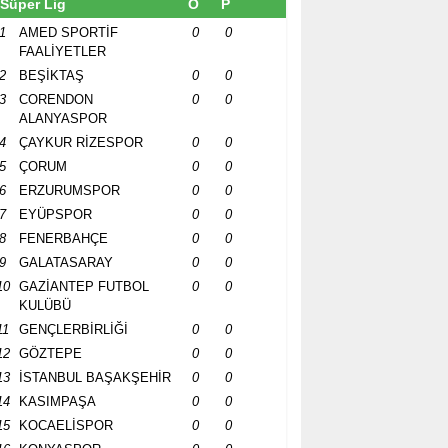
Süper Lig
O
P
1
AMED SPORTİF
0
0
FAALİYETLER
2
BEŞİKTAŞ
0
0
3
CORENDON
0
0
ALANYASPOR
4
ÇAYKUR RİZESPOR
0
0
5
ÇORUM
0
0
6
ERZURUMSPOR
0
0
7
EYÜPSPOR
0
0
8
FENERBAHÇE
0
0
9
GALATASARAY
0
0
10
GAZİANTEP FUTBOL
0
0
KULÜBÜ
11
GENÇLERBİRLİĞİ
0
0
12
GÖZTEPE
0
0
13
İSTANBUL BAŞAKŞEHİR
0
0
14
KASIMPAŞA
0
0
15
KOCAELİSPOR
0
0