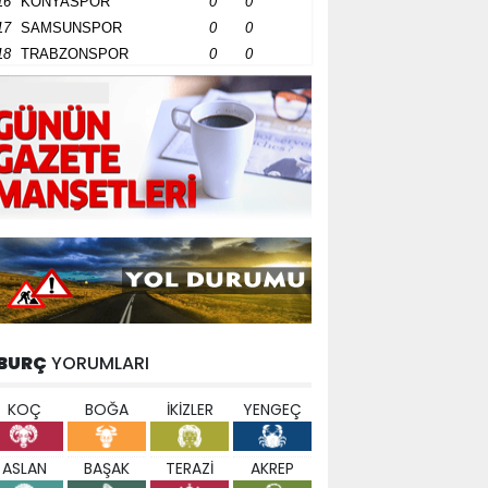
16
KONYASPOR
0
0
17
SAMSUNSPOR
0
0
18
TRABZONSPOR
0
0
BURÇ
YORUMLARI
KOÇ
BOĞA
İKİZLER
YENGEÇ
ASLAN
BAŞAK
TERAZİ
AKREP