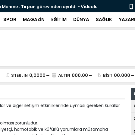
 Mehmet Tırpan görevinden ayrıldı - Videolu
Cevdet Yılma
SPOR
MAGAZİN
EĞİTİM
DÜNYA
SAĞLIK
YAZAR
STERLIN
0,0000
ALTIN
000,00
BİST
00.000
lar ve diğer iletişim etkinliklerinde uyması gereken kurallar
lı olması zorunludur.
, cinsiyetçi, homofobik ve küfürlü yorumlara müsamaha