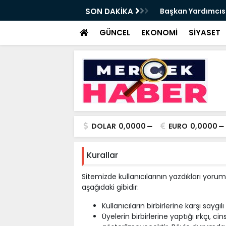
da Haftalık Basın Bilgilendirme Toplantısı
SON DAKİKA
Başkan Yardımcısı
Haber
GÜNCEL
EKONOMİ
SİYASET
DOLAR
0,0000
EURO
0,0000
Kurallar
Sitemizde kullanıcılarının yazdıkları yorum
aşağıdaki gibidir:
Kullanıcıların birbirlerine karşı saygı
Üyelerin birbirlerine yaptığı ırkçı