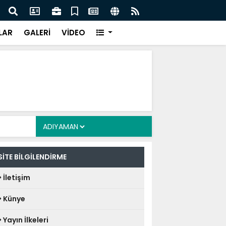
z: Nitelikli İnsan Kaynağı İçin Milli Yetkinlik Hamlesi
TBMM
Tam
LAR
GALERİ
VİDEO
SİTE BİLGİLENDİRME
İletişim
Künye
Yayın İlkeleri