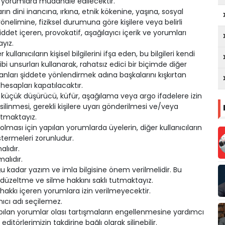
 yorumlara müdahale edilecektir.
rın dini inancına, ırkına, etnik kökenine, yaşına, sosyal
nelimine, fiziksel durumuna göre kişilere veya belirli
şiddet içeren, provokatif, aşağılayıcı içerik ve yorumları
yız.
kullanıcıların kişisel bilgilerini ifşa eden, bu bilgileri kendi
gibi unsurları kullanarak, rahatsız edici bir biçimde diğer
nsanları şiddete yönlendirmek adına başkalarını kışkırtan
hesapları kapatılacaktır.
ı küçük düşürücü, küfür, aşağılama veya argo ifadelere izin
ilinmesi, gerekli kişilere uyarı gönderilmesi ve/veya
tutmaktayız.
olması için yapılan yorumlarda üyelerin, diğer kullanıcıların
stermeleri zorunludur.
lıdır.
alıdır.
kadar yazım ve imla bilgisine önem verilmelidir. Bu
üzeltme ve silme hakkını saklı tutmaktayız.
 hakkı içeren yorumlara izin verilmeyecektir.
anıcı adı seçilemez.
ılan yorumlar olası tartışmaların engellenmesine yardımcı
editörlerimizin takdirine bağlı olarak silinebilir.